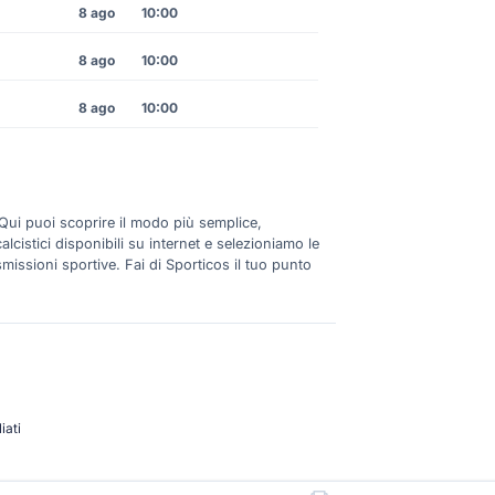
8 ago
10:00
8 ago
10:00
8 ago
10:00
 Qui puoi scoprire il modo più semplice,
lcistici disponibili su internet e selezioniamo le
smissioni sportive. Fai di Sporticos il tuo punto
iati