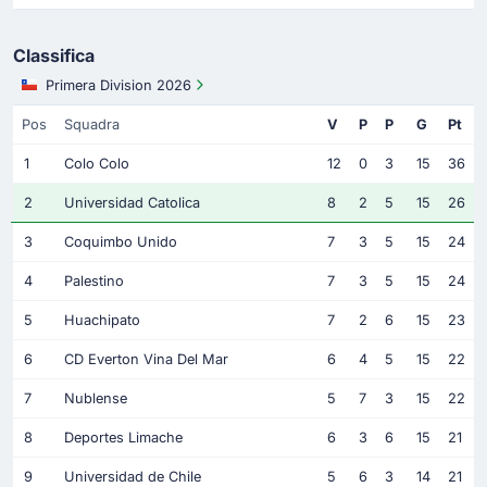
Classifica
Primera Division 2026
Pos
Squadra
V
P
P
G
Pt
1
Colo Colo
12
0
3
15
36
2
Universidad Catolica
8
2
5
15
26
3
Coquimbo Unido
7
3
5
15
24
4
Palestino
7
3
5
15
24
5
Huachipato
7
2
6
15
23
6
CD Everton Vina Del Mar
6
4
5
15
22
7
Nublense
5
7
3
15
22
8
Deportes Limache
6
3
6
15
21
9
Universidad de Chile
5
6
3
14
21