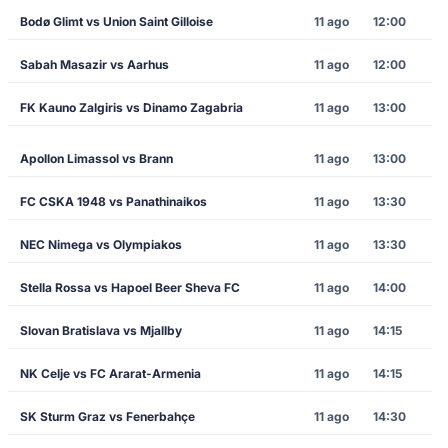
Bodø Glimt vs Union Saint Gilloise
11 ago
12:00
Sabah Masazir vs Aarhus
11 ago
12:00
FK Kauno Zalgiris vs Dinamo Zagabria
11 ago
13:00
Apollon Limassol vs Brann
11 ago
13:00
FC CSKA 1948 vs Panathinaikos
11 ago
13:30
NEC Nimega vs Olympiakos
11 ago
13:30
Stella Rossa vs Hapoel Beer Sheva FC
11 ago
14:00
Slovan Bratislava vs Mjallby
11 ago
14:15
NK Celje vs FC Ararat-Armenia
11 ago
14:15
SK Sturm Graz vs Fenerbahçe
11 ago
14:30