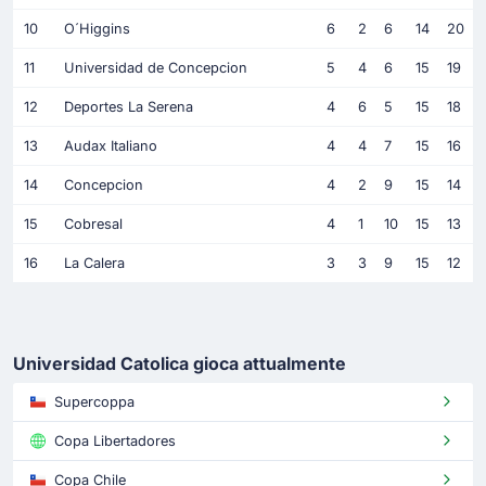
10
O´Higgins
6
2
6
14
20
11
Universidad de Concepcion
5
4
6
15
19
12
Deportes La Serena
4
6
5
15
18
13
Audax Italiano
4
4
7
15
16
14
Concepcion
4
2
9
15
14
15
Cobresal
4
1
10
15
13
16
La Calera
3
3
9
15
12
Universidad Catolica gioca attualmente
Supercoppa
Copa Libertadores
Copa Chile