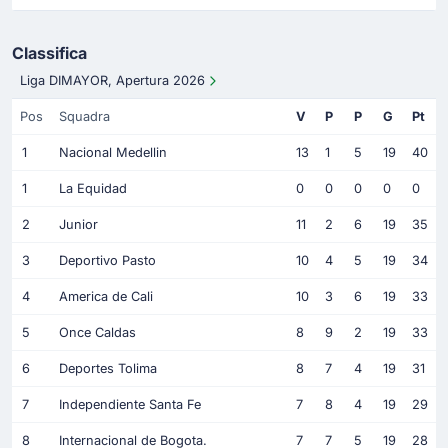
Classifica
Liga DIMAYOR, Apertura 2026
Pos
Squadra
V
P
P
G
Pt
1
Nacional Medellin
13
1
5
19
40
1
La Equidad
0
0
0
0
0
2
Junior
11
2
6
19
35
3
Deportivo Pasto
10
4
5
19
34
4
America de Cali
10
3
6
19
33
5
Once Caldas
8
9
2
19
33
6
Deportes Tolima
8
7
4
19
31
7
Independiente Santa Fe
7
8
4
19
29
8
Internacional de Bogota.
7
7
5
19
28