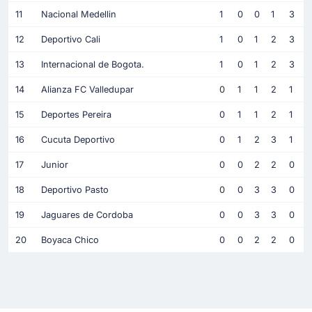
11
Nacional Medellin
1
0
0
1
3
12
Deportivo Cali
1
0
1
2
3
13
Internacional de Bogota.
1
0
1
2
3
14
Alianza FC Valledupar
0
1
1
2
1
15
Deportes Pereira
0
1
1
2
1
16
Cucuta Deportivo
0
1
2
3
1
17
Junior
0
0
2
2
0
18
Deportivo Pasto
0
0
3
3
0
19
Jaguares de Cordoba
0
0
3
3
0
20
Boyaca Chico
0
0
2
2
0