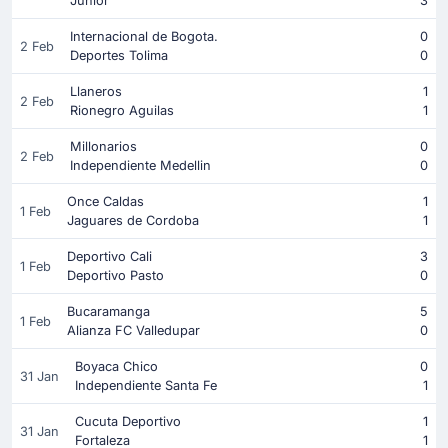
Junior
3
Internacional de Bogota.
0
2 Feb
Deportes Tolima
0
Llaneros
1
2 Feb
Rionegro Aguilas
1
Millonarios
0
2 Feb
Independiente Medellin
0
Once Caldas
1
1 Feb
Jaguares de Cordoba
1
Deportivo Cali
3
1 Feb
Deportivo Pasto
0
Bucaramanga
5
1 Feb
Alianza FC Valledupar
0
Boyaca Chico
0
31 Jan
Independiente Santa Fe
1
Cucuta Deportivo
1
31 Jan
Fortaleza
1