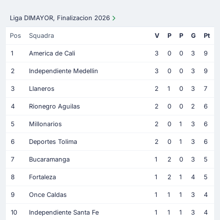
Liga DIMAYOR, Finalizacion 2026
Pos
Squadra
V
P
P
G
Pt
1
America de Cali
3
0
0
3
9
2
Independiente Medellin
3
0
0
3
9
3
Llaneros
2
1
0
3
7
4
Rionegro Aguilas
2
0
0
2
6
5
Millonarios
2
0
1
3
6
6
Deportes Tolima
2
0
1
3
6
7
Bucaramanga
1
2
0
3
5
8
Fortaleza
1
2
1
4
5
9
Once Caldas
1
1
1
3
4
10
Independiente Santa Fe
1
1
1
3
4