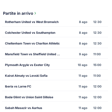
Partite in arrivo
Rotherham United vs West Bromwich
8 ago
12:30
Colchester United vs Southampton
8 ago
12:30
Cheltenham Town vs Charlton Athletic
8 ago
12:30
Mansfield Town vs Sheffield United FC
9 ago
11:00
Plymouth Argyle vs Exeter City
10 ago
15:00
Kairat Almaty vs Levski Sofia
11 ago
11:00
Iberia vs Larne FC
11 ago
12:00
Bodø Glimt vs Union Saint Gilloise
11 ago
12:00
Sabah Masazir vs Aarhus
11 ago
12:00