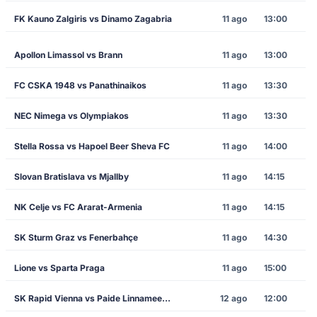
FK Kauno Zalgiris vs Dinamo Zagabria
11 ago
13:00
Apollon Limassol vs Brann
11 ago
13:00
FC CSKA 1948 vs Panathinaikos
11 ago
13:30
NEC Nimega vs Olympiakos
11 ago
13:30
Stella Rossa vs Hapoel Beer Sheva FC
11 ago
14:00
Slovan Bratislava vs Mjallby
11 ago
14:15
NK Celje vs FC Ararat-Armenia
11 ago
14:15
SK Sturm Graz vs Fenerbahçe
11 ago
14:30
Lione vs Sparta Praga
11 ago
15:00
SK Rapid Vienna vs Paide Linnameeskond
12 ago
12:00