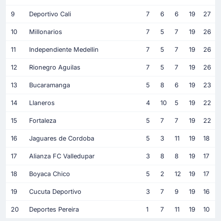
9
Deportivo Cali
7
6
6
19
27
10
Millonarios
7
5
7
19
26
11
Independiente Medellin
7
5
7
19
26
12
Rionegro Aguilas
7
5
7
19
26
13
Bucaramanga
5
8
6
19
23
14
Llaneros
4
10
5
19
22
15
Fortaleza
5
7
7
19
22
16
Jaguares de Cordoba
5
3
11
19
18
17
Alianza FC Valledupar
3
8
8
19
17
18
Boyaca Chico
5
2
12
19
17
19
Cucuta Deportivo
3
7
9
19
16
20
Deportes Pereira
1
7
11
19
10