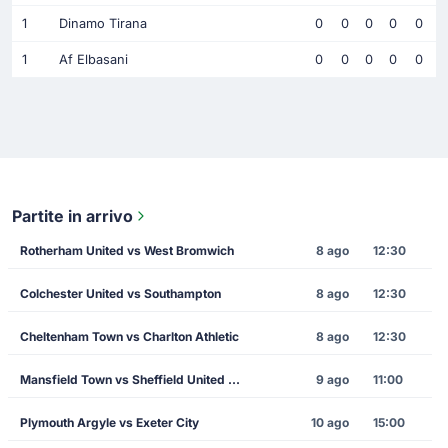
1
Dinamo Tirana
0
0
0
0
0
1
Af Elbasani
0
0
0
0
0
Partite in arrivo
Rotherham United vs West Bromwich
8 ago
12:30
Colchester United vs Southampton
8 ago
12:30
Cheltenham Town vs Charlton Athletic
8 ago
12:30
Mansfield Town vs Sheffield United FC
9 ago
11:00
Plymouth Argyle vs Exeter City
10 ago
15:00