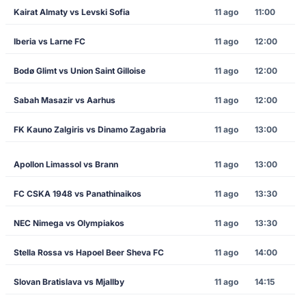
Kairat Almaty vs Levski Sofia
11 ago
11:00
Iberia vs Larne FC
11 ago
12:00
Bodø Glimt vs Union Saint Gilloise
11 ago
12:00
Sabah Masazir vs Aarhus
11 ago
12:00
FK Kauno Zalgiris vs Dinamo Zagabria
11 ago
13:00
Apollon Limassol vs Brann
11 ago
13:00
FC CSKA 1948 vs Panathinaikos
11 ago
13:30
NEC Nimega vs Olympiakos
11 ago
13:30
Stella Rossa vs Hapoel Beer Sheva FC
11 ago
14:00
Slovan Bratislava vs Mjallby
11 ago
14:15