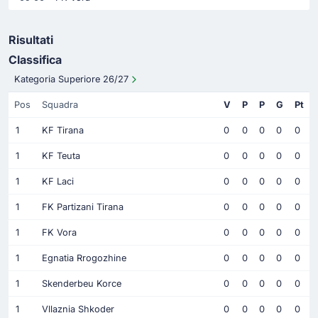
Risultati
Classifica
Kategoria Superiore 26/27
Pos
Squadra
V
P
P
G
Pt
1
KF Tirana
0
0
0
0
0
1
KF Teuta
0
0
0
0
0
1
KF Laci
0
0
0
0
0
1
FK Partizani Tirana
0
0
0
0
0
1
FK Vora
0
0
0
0
0
1
Egnatia Rrogozhine
0
0
0
0
0
1
Skenderbeu Korce
0
0
0
0
0
1
Vllaznia Shkoder
0
0
0
0
0