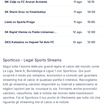
NK Celje vs FC Ararat-Armenia
11 ago
14:15
SK Sturm Graz vs Fenerbahçe
11 ago
14:30
Lione vs Sparta Praga
11 ago
15:00
SK Rapid Vienna vs Paide Linnameeskond
12 ago
12:00
GKS Katowice vs Hapoel Tel Aviv FC
12 ago
12:00
Sporticos - Legal Sports Streams
Segui tutta l'azione delle più grandi leghe di calcio del mondo come
La Liga, Serie A, Bundesliga e Ligue 1 con Sporticos. Qui puoi
scoprire il modo più semplice, economico e comodo per guardare
streaming live di calcio di qualsiasi partita ti interessi. Raccogliamo
tutti gli streaming calcistici disponibili su internet e selezioniamo le
migliori opzioni per te, ovunque tu sia. Forniamo anche pronostici
calcistici, classifiche, dati e notizie dal mondo delle trasmissioni
sportive. Fai di Sporticos il tuo punto di riferimento per tutto ciò che
riguarda gli streaming live di calcio e le notizie.