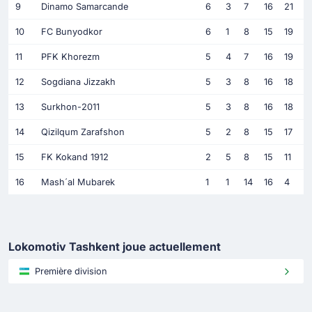
9
Dinamo Samarcande
6
3
7
16
21
10
FC Bunyodkor
6
1
8
15
19
11
PFK Khorezm
5
4
7
16
19
12
Sogdiana Jizzakh
5
3
8
16
18
13
Surkhon-2011
5
3
8
16
18
14
Qizilqum Zarafshon
5
2
8
15
17
15
FK Kokand 1912
2
5
8
15
11
16
Mash´al Mubarek
1
1
14
16
4
Lokomotiv Tashkent joue actuellement
Première division