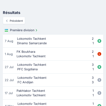
Résultats
Précédent
Première division
Lokomotiv Tachkent
2
7 Aug
Dinamo Samarcande
1
FK Boukhara
2
1 Aug
Lokomotiv Tachkent
1
Lokomotiv Tachkent
3
27 Jul
PFC Sogdiana
1
Lokomotiv Tachkent
3
22 Jul
FC Andijan
3
Pakhtakor Tachkent
1
17 Jul
Lokomotiv Tachkent
1
Lokomotiv Tachkent
1