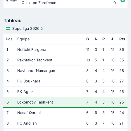
4 May
Qizilqum Zarafchan
0
Tableau
Superliga 2026
Pos
Équipe
G
N
P
J
Pts
1
Neftchi Fargona
11
3
1
15
36
2
Pakhtakor Tachkent
10
5
1
16
35
3
Navbahor Namangan
8
4
4
16
28
4
FK Boukhara
8
3
5
16
27
5
FK Agmk
7
4
4
15
25
6
Lokomotiv Tashkent
7
4
5
16
25
7
Nasaf Qarshi
6
6
3
15
24
8
FC Andijan
6
3
7
16
21