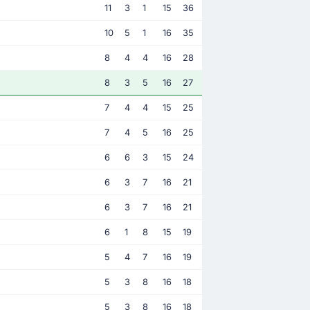
11
3
1
15
36
10
5
1
16
35
8
4
4
16
28
8
3
5
16
27
7
4
4
15
25
7
4
5
16
25
6
6
3
15
24
6
3
7
16
21
6
3
7
16
21
6
1
8
15
19
5
4
7
16
19
5
3
8
16
18
5
3
8
16
18