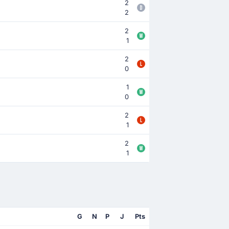
2
2
2
1
2
0
1
0
2
1
2
1
G
N
P
J
Pts