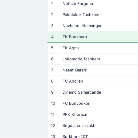
1
Neftchi Fargona
2
Pakhtakor Tachkent
3
Navbahor Namangan
4
FK Boukhara
5
FK Agmk
6
Lokomotiv Tashkent
7
Nasaf Qarshi
8
FC Andijan
9
Dinamo Samarcande
10
FC Bunyodkor
11
PFK Khorezm
12
Sogdiana Jizzakh
13
Surkhon-2011