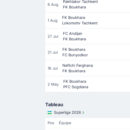
Pakhtakor Tachkent
6 Aug
FK Boukhara
FK Boukhara
1 Aug
Lokomotiv Tachkent
FC Andijan
27 Jul
FK Boukhara
FK Boukhara
21 Jul
FC Bunyodkor
Neftchi Ferghana
16 Jul
FK Boukhara
FK Boukhara
2 May
PFC Sogdiana
Tableau
Superliga 2026
Pos
Équipe