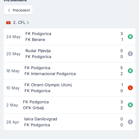
Précédent
2. CFL
FK Podgorica
3
24 May
FK Berane
1
Rudar Pljevlja
0
20 May
FK Podgorica
0
FK Podgorica
5
16 May
FK Internacional Podgorica
2
FK Otrant-Olympic Ulcinj
1
10 May
FK Podgorica
0
FK Podgorica
3
2 May
OFK Grbalj
2
Iskra Danilovgrad
0
26 Apr
FK Podgorica
0