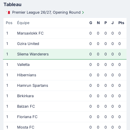
Tableau
Premier League 26/27, Opening Round
Pos
Équipe
G
N
P
J
Pts
1
Marsaxlokk FC
0
0
0
0
0
1
Gzira United
0
0
0
0
0
1
Sliema Wanderers
0
0
0
0
0
1
Valletta
0
0
0
0
0
1
Hibernians
0
0
0
0
0
1
Hamrun Spartans
0
0
0
0
0
1
Birkirkara
0
0
0
0
0
1
Balzan FC
0
0
0
0
0
1
Floriana FC
0
0
0
0
0
1
Mosta FC
0
0
0
0
0