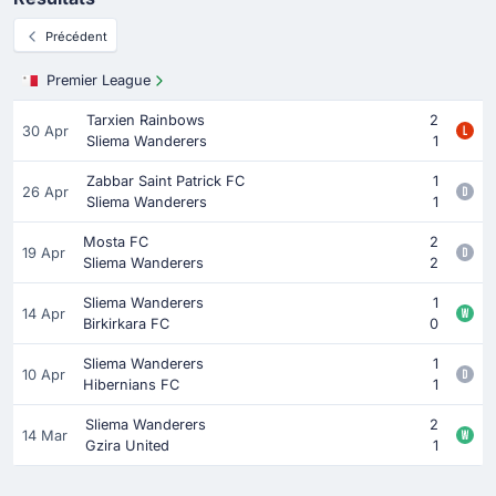
Précédent
Premier League
Tarxien Rainbows
2
30 Apr
Sliema Wanderers
1
Zabbar Saint Patrick FC
1
26 Apr
Sliema Wanderers
1
Mosta FC
2
19 Apr
Sliema Wanderers
2
Sliema Wanderers
1
14 Apr
Birkirkara FC
0
Sliema Wanderers
1
10 Apr
Hibernians FC
1
Sliema Wanderers
2
14 Mar
Gzira United
1