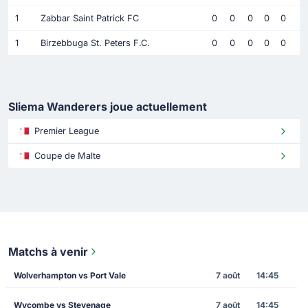
1
Zabbar Saint Patrick FC
0
0
0
0
0
1
Birzebbuga St. Peters F.C.
0
0
0
0
0
Sliema Wanderers joue actuellement
Premier League
Coupe de Malte
Matchs à venir
Wolverhampton vs Port Vale
7 août
14:45
Wycombe vs Stevenage
7 août
14:45