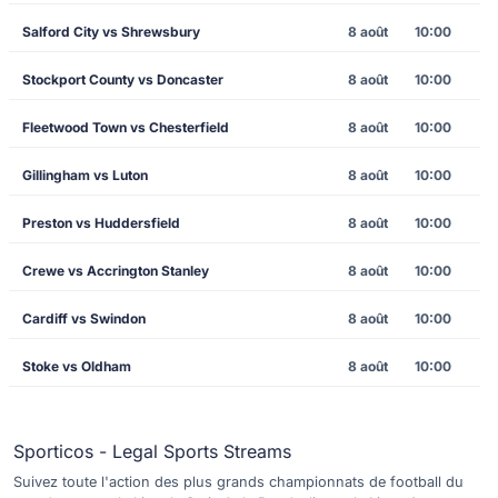
Salford City vs Shrewsbury
8 août
10:00
Stockport County vs Doncaster
8 août
10:00
Fleetwood Town vs Chesterfield
8 août
10:00
Gillingham vs Luton
8 août
10:00
Preston vs Huddersfield
8 août
10:00
Crewe vs Accrington Stanley
8 août
10:00
Cardiff vs Swindon
8 août
10:00
Stoke vs Oldham
8 août
10:00
Sporticos - Legal Sports Streams
Suivez toute l'action des plus grands championnats de football du