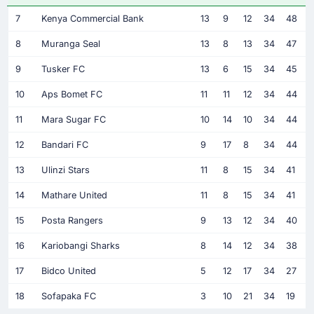
7
Kenya Commercial Bank
13
9
12
34
48
8
Muranga Seal
13
8
13
34
47
9
Tusker FC
13
6
15
34
45
10
Aps Bomet FC
11
11
12
34
44
11
Mara Sugar FC
10
14
10
34
44
12
Bandari FC
9
17
8
34
44
13
Ulinzi Stars
11
8
15
34
41
14
Mathare United
11
8
15
34
41
15
Posta Rangers
9
13
12
34
40
16
Kariobangi Sharks
8
14
12
34
38
17
Bidco United
5
12
17
34
27
18
Sofapaka FC
3
10
21
34
19