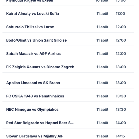
Plymouth Argyle vs Exeter
10 août
15:00
Kairat Almaty vs Levski Sofia
11 août
11:00
Saburtalo Tbilissi vs Larne
11 août
12:00
Bodo/Glimt vs Union Saint Gilloise
11 août
12:00
Sabah Masazir vs AGF Aarhus
11 août
12:00
FK Zalgiris Kaunas vs Dinamo Zagreb
11 août
13:00
Apollon Limassol vs SK Brann
11 août
13:00
FC CSKA 1948 vs Panathinaikos
11 août
13:30
NEC Nimègue vs Olympiakos
11 août
13:30
Red Star Belgrade vs Hapoel Beer Sheva
11 août
14:00
Slovan Bratislava vs Mjällby AIF
11 août
14:15