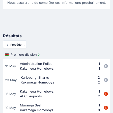
Nous essaierons de compléter ces informations prochainement.
Résultats
Précédent
Première division
Administration Police
1
31 May
Kakamega Homeboyz
1
Kariobangi Sharks
2
23 May
Kakamega Homeboyz
2
Kakamega Homeboyz
1
16 May
AFC Leopards
2
Muranga Seal
1
10 May
Kakamega Homeboyz
0