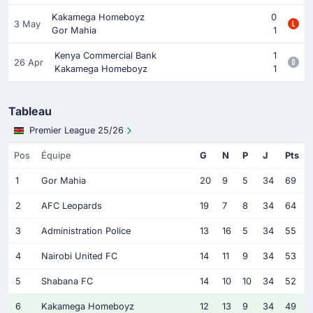
Kakamega Homeboyz
0
3 May
Gor Mahia
1
Kenya Commercial Bank
1
26 Apr
Kakamega Homeboyz
1
Tableau
Premier League 25/26
Pos
Équipe
G
N
P
J
Pts
1
Gor Mahia
20
9
5
34
69
2
AFC Leopards
19
7
8
34
64
3
Administration Police
13
16
5
34
55
4
Nairobi United FC
14
11
9
34
53
5
Shabana FC
14
10
10
34
52
6
Kakamega Homeboyz
12
13
9
34
49