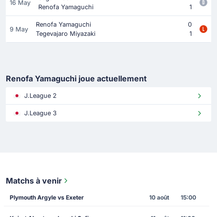
16 May
Renofa Yamaguchi
1
Renofa Yamaguchi
0
9 May
Tegevajaro Miyazaki
1
Renofa Yamaguchi joue actuellement
J.League 2
J.League 3
Matchs à venir
Plymouth Argyle vs Exeter
10 août
15:00