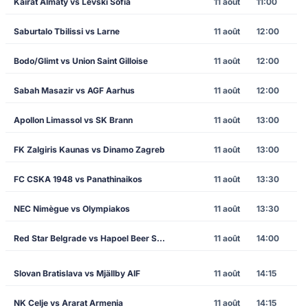
Kairat Almaty vs Levski Sofia
11 août
11:00
Saburtalo Tbilissi vs Larne
11 août
12:00
Bodo/Glimt vs Union Saint Gilloise
11 août
12:00
Sabah Masazir vs AGF Aarhus
11 août
12:00
Apollon Limassol vs SK Brann
11 août
13:00
FK Zalgiris Kaunas vs Dinamo Zagreb
11 août
13:00
FC CSKA 1948 vs Panathinaikos
11 août
13:30
NEC Nimègue vs Olympiakos
11 août
13:30
Red Star Belgrade vs Hapoel Beer Sheva
11 août
14:00
Slovan Bratislava vs Mjällby AIF
11 août
14:15
NK Celje vs Ararat Armenia
11 août
14:15