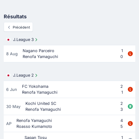
Résultats
Précédent
J.League 3
Nagano Parceiro
1
8 Aug
Renofa Yamaguchi
0
J.League 2
FC Yokohama
2
6 Jun
Renofa Yamaguchi
1
Kochi United SC
2
30 May
Renofa Yamaguchi
3
Renofa Yamaguchi
4
AP
Roasso Kumamoto
5
Sagan Tosu
1