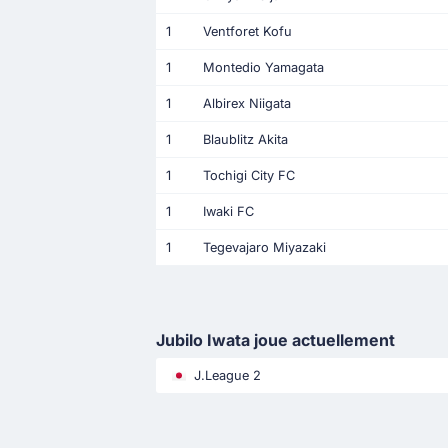
1
Ventforet Kofu
1
Montedio Yamagata
1
Albirex Niigata
1
Blaublitz Akita
1
Tochigi City FC
1
Iwaki FC
1
Tegevajaro Miyazaki
Jubilo Iwata joue actuellement
J.League 2