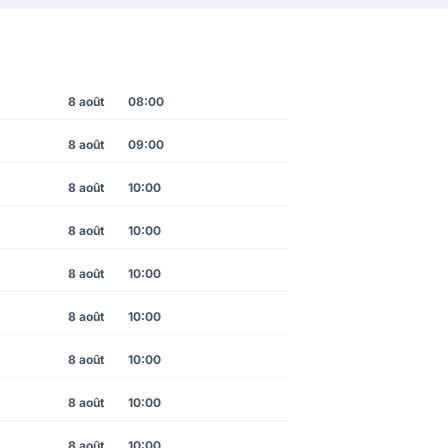
8 août
08:00
8 août
09:00
8 août
10:00
8 août
10:00
8 août
10:00
8 août
10:00
8 août
10:00
8 août
10:00
8 août
10:00