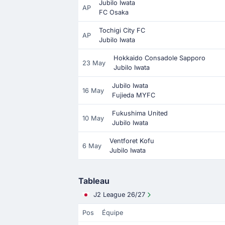
Jubilo Iwata
AP
FC Osaka
Tochigi City FC
AP
Jubilo Iwata
Hokkaido Consadole Sapporo
23 May
Jubilo Iwata
Jubilo Iwata
16 May
Fujieda MYFC
Fukushima United
10 May
Jubilo Iwata
Ventforet Kofu
6 May
Jubilo Iwata
Tableau
J2 League 26/27
Pos
Équipe