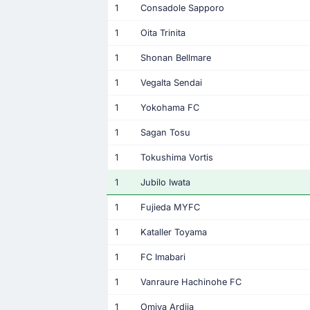
1
Consadole Sapporo
1
Oita Trinita
1
Shonan Bellmare
1
Vegalta Sendai
1
Yokohama FC
1
Sagan Tosu
1
Tokushima Vortis
1
Jubilo Iwata
1
Fujieda MYFC
1
Kataller Toyama
1
FC Imabari
1
Vanraure Hachinohe FC
1
Omiya Ardija