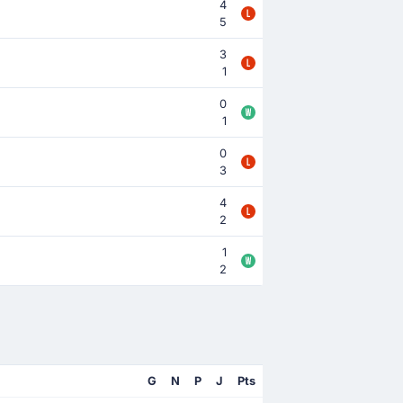
4
5
3
1
0
1
0
3
4
2
1
2
G
N
P
J
Pts