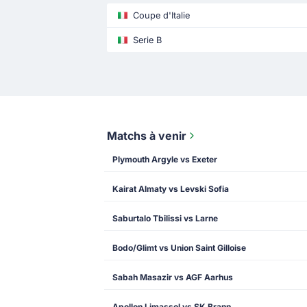
Coupe d'Italie
Serie B
Matchs à venir
Plymouth Argyle vs Exeter
Kairat Almaty vs Levski Sofia
Saburtalo Tbilissi vs Larne
Bodo/Glimt vs Union Saint Gilloise
Sabah Masazir vs AGF Aarhus
Apollon Limassol vs SK Brann