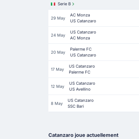
Serie B
AC Monza
29 May
US Catanzaro
US Catanzaro
24 May
AC Monza
Palerme FC
20 May
US Catanzaro
US Catanzaro
17 May
Palerme FC
US Catanzaro
12 May
US Avellino
US Catanzaro
8 May
SSC Bari
Catanzaro joue actuellement