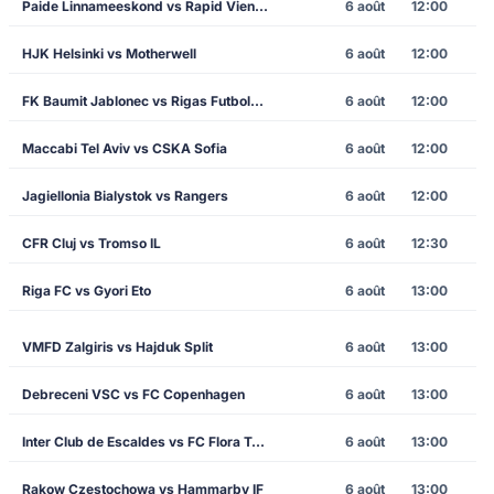
Paide Linnameeskond vs Rapid Vienna
6 août
12:00
HJK Helsinki vs Motherwell
6 août
12:00
FK Baumit Jablonec vs Rigas Futbola Skola
6 août
12:00
Maccabi Tel Aviv vs CSKA Sofia
6 août
12:00
Jagiellonia Bialystok vs Rangers
6 août
12:00
CFR Cluj vs Tromso IL
6 août
12:30
Riga FC vs Gyori Eto
6 août
13:00
VMFD Zalgiris vs Hajduk Split
6 août
13:00
Debreceni VSC vs FC Copenhagen
6 août
13:00
Inter Club de Escaldes vs FC Flora Tallinn
6 août
13:00
Rakow Czestochowa vs Hammarby IF
6 août
13:00