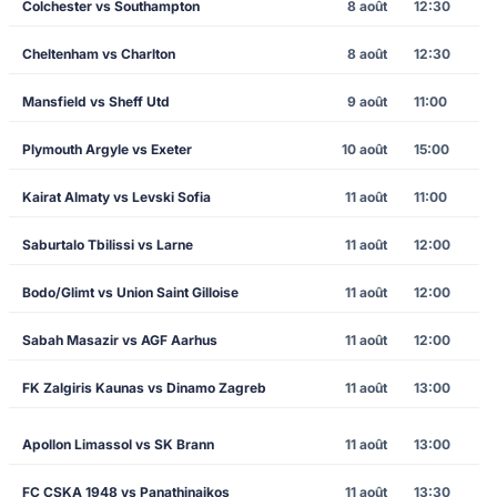
Colchester vs Southampton
8 août
12:30
Cheltenham vs Charlton
8 août
12:30
Mansfield vs Sheff Utd
9 août
11:00
Plymouth Argyle vs Exeter
10 août
15:00
Kairat Almaty vs Levski Sofia
11 août
11:00
Saburtalo Tbilissi vs Larne
11 août
12:00
Bodo/Glimt vs Union Saint Gilloise
11 août
12:00
Sabah Masazir vs AGF Aarhus
11 août
12:00
FK Zalgiris Kaunas vs Dinamo Zagreb
11 août
13:00
Apollon Limassol vs SK Brann
11 août
13:00
FC CSKA 1948 vs Panathinaikos
11 août
13:30