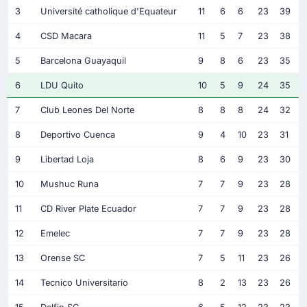
3
Université catholique d'Equateur
11
6
6
23
39
4
CSD Macara
11
5
7
23
38
5
Barcelona Guayaquil
9
8
6
23
35
6
LDU Quito
10
5
9
24
35
7
Club Leones Del Norte
8
8
8
24
32
8
Deportivo Cuenca
9
4
10
23
31
9
Libertad Loja
8
6
9
23
30
10
Mushuc Runa
7
7
9
23
28
11
CD River Plate Ecuador
7
7
9
23
28
12
Emelec
7
7
9
23
28
13
Orense SC
7
5
11
23
26
14
Tecnico Universitario
8
2
13
23
26