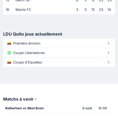
15
Delfin SC
6
5
12
23
23
16
Manta FC
3
5
15
23
14
LDU Quito joue actuellement
Première division
Coupe Libertadores
Coupe d'Equateur
Matchs à venir
Rotherham vs West Brom
8 août
12:30