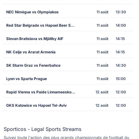
NEC Nimègue vs Olympiakos
11 août
13:30
Red Star Belgrade vs Hapoel Beer Sheva
11 août
14:00
Slovan Bratislava vs Mjällby AIF
11 août
14:15
NK Celje vs Ararat Armenia
11 août
14:15
SK Sturm Graz vs Fenerbahce
11 août
14:30
Lyon vs Sparta Prague
11 août
15:00
Rapid Vienna vs Paide Linnameeskond
12 août
12:00
GKS Katowice vs Hapoel Tel-Aviv
12 août
12:00
Sporticos - Legal Sports Streams
Suivez toute l'action des plus grands championnats de football du