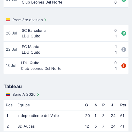
Club Leones Del Norte
0
Première division
SC Barcelona
0
26 Jul
LDU Quito
1
FC Manta
1
22 Jul
LDU Quito
1
LDU Quito
0
18 Jul
Club Leones Del Norte
1
Tableau
Serie A 2026
Pos
Équipe
G
N
P
J
Pts
1
Independiente del Valle
20
1
3
24
61
2
SD Aucas
12
5
7
24
41