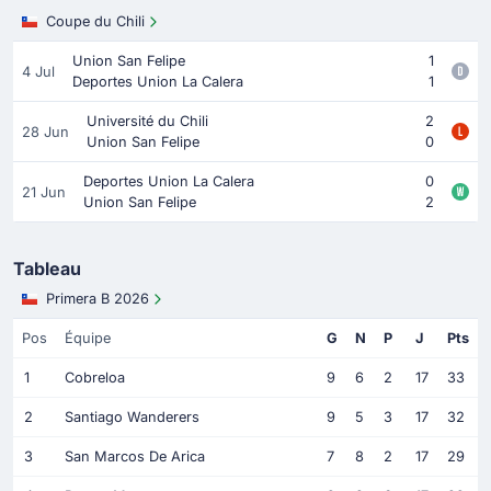
Coupe du Chili
Union San Felipe
1
4 Jul
Deportes Union La Calera
1
Université du Chili
2
28 Jun
Union San Felipe
0
Deportes Union La Calera
0
21 Jun
Union San Felipe
2
Tableau
Primera B 2026
Pos
Équipe
G
N
P
J
Pts
1
Cobreloa
9
6
2
17
33
2
Santiago Wanderers
9
5
3
17
32
3
San Marcos De Arica
7
8
2
17
29