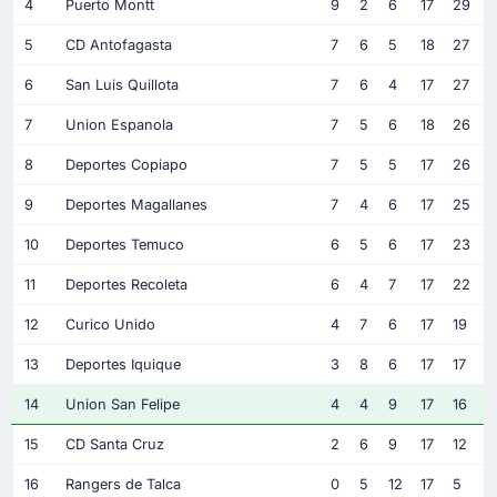
4
Puerto Montt
9
2
6
17
29
5
CD Antofagasta
7
6
5
18
27
6
San Luis Quillota
7
6
4
17
27
7
Union Espanola
7
5
6
18
26
8
Deportes Copiapo
7
5
5
17
26
9
Deportes Magallanes
7
4
6
17
25
10
Deportes Temuco
6
5
6
17
23
11
Deportes Recoleta
6
4
7
17
22
12
Curico Unido
4
7
6
17
19
13
Deportes Iquique
3
8
6
17
17
14
Union San Felipe
4
4
9
17
16
15
CD Santa Cruz
2
6
9
17
12
16
Rangers de Talca
0
5
12
17
5