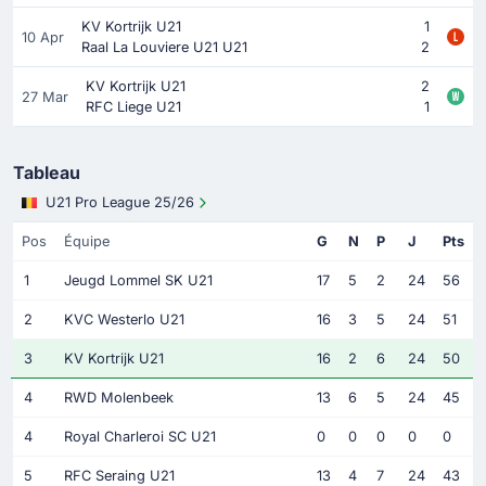
KV Kortrijk U21
1
10 Apr
Raal La Louviere U21 U21
2
KV Kortrijk U21
2
27 Mar
RFC Liege U21
1
Tableau
U21 Pro League 25/26
Pos
Équipe
G
N
P
J
Pts
1
Jeugd Lommel SK U21
17
5
2
24
56
2
KVC Westerlo U21
16
3
5
24
51
3
KV Kortrijk U21
16
2
6
24
50
4
RWD Molenbeek
13
6
5
24
45
4
Royal Charleroi SC U21
0
0
0
0
0
5
RFC Seraing U21
13
4
7
24
43