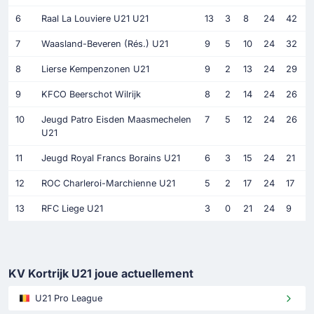
6
Raal La Louviere U21 U21
13
3
8
24
42
7
Waasland-Beveren (Rés.) U21
9
5
10
24
32
8
Lierse Kempenzonen U21
9
2
13
24
29
9
KFCO Beerschot Wilrijk
8
2
14
24
26
10
Jeugd Patro Eisden Maasmechelen
7
5
12
24
26
U21
11
Jeugd Royal Francs Borains U21
6
3
15
24
21
12
ROC Charleroi-Marchienne U21
5
2
17
24
17
13
RFC Liege U21
3
0
21
24
9
KV Kortrijk U21 joue actuellement
U21 Pro League