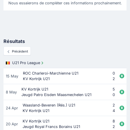
Nous essaierons de compléter ces informations prochainement.
Résultats
Précédent
U21 Pro League
ROC Charleroi-Marchienne U21
0
15 May
KV Kortrijk U21
2
KV Kortrijk U21
5
8 May
Jeugd Patro Eisden Maasmechelen U21
0
Waasland-Beveren (Rés.) U21
2
24 Apr
KV Kortrijk U21
4
KV Kortrijk U21
8
20 Apr
Jeugd Royal Francs Borains U21
2