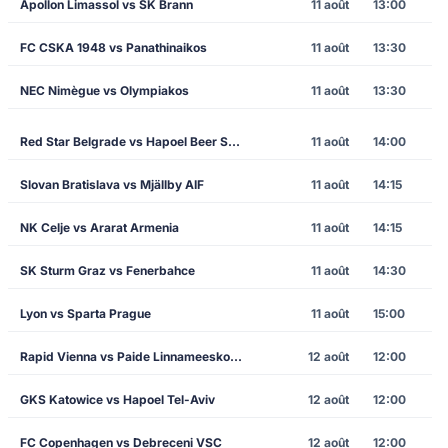
Apollon Limassol vs SK Brann
11 août
13:00
FC CSKA 1948 vs Panathinaikos
11 août
13:30
NEC Nimègue vs Olympiakos
11 août
13:30
Red Star Belgrade vs Hapoel Beer Sheva
11 août
14:00
Slovan Bratislava vs Mjällby AIF
11 août
14:15
NK Celje vs Ararat Armenia
11 août
14:15
SK Sturm Graz vs Fenerbahce
11 août
14:30
Lyon vs Sparta Prague
11 août
15:00
Rapid Vienna vs Paide Linnameeskond
12 août
12:00
GKS Katowice vs Hapoel Tel-Aviv
12 août
12:00
FC Copenhagen vs Debreceni VSC
12 août
12:00