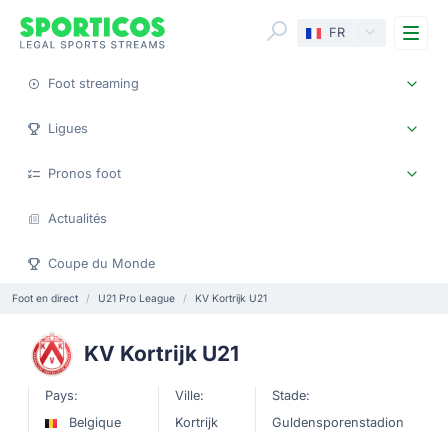
Me
FR
Foot streaming
Ligues
Pronos foot
Actualités
Coupe du Monde
Foot en direct
U21 Pro League
KV Kortrijk U21
KV Kortrijk U21
Pays:
Ville:
Stade:
Belgique
Kortrijk
Guldensporenstadion