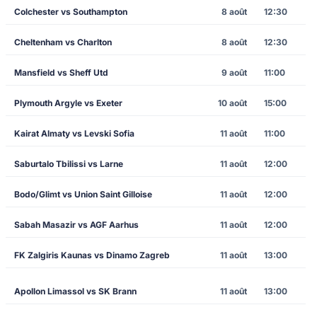
Colchester vs Southampton
8 août
12:30
Cheltenham vs Charlton
8 août
12:30
Mansfield vs Sheff Utd
9 août
11:00
Plymouth Argyle vs Exeter
10 août
15:00
Kairat Almaty vs Levski Sofia
11 août
11:00
Saburtalo Tbilissi vs Larne
11 août
12:00
Bodo/Glimt vs Union Saint Gilloise
11 août
12:00
Sabah Masazir vs AGF Aarhus
11 août
12:00
FK Zalgiris Kaunas vs Dinamo Zagreb
11 août
13:00
Apollon Limassol vs SK Brann
11 août
13:00