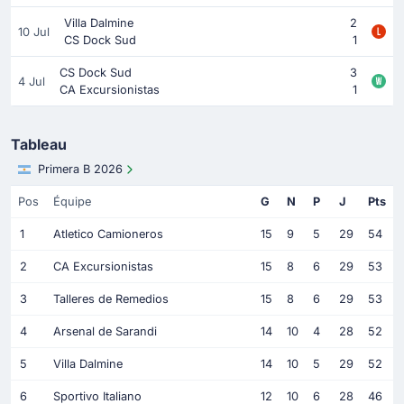
Villa Dalmine
2
10 Jul
CS Dock Sud
1
CS Dock Sud
3
4 Jul
CA Excursionistas
1
Tableau
Primera B 2026
Pos
Équipe
G
N
P
J
Pts
1
Atletico Camioneros
15
9
5
29
54
2
CA Excursionistas
15
8
6
29
53
3
Talleres de Remedios
15
8
6
29
53
4
Arsenal de Sarandi
14
10
4
28
52
5
Villa Dalmine
14
10
5
29
52
6
Sportivo Italiano
12
10
6
28
46