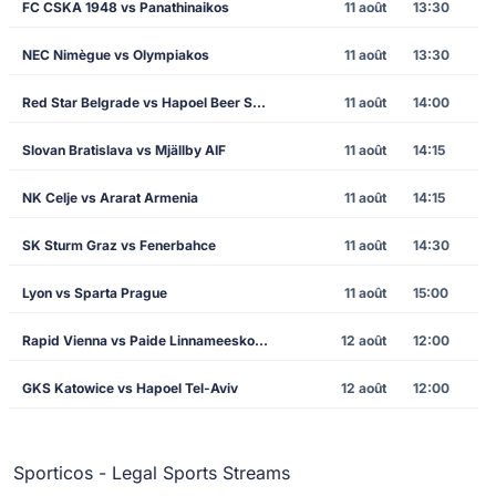
FC CSKA 1948 vs Panathinaikos
11 août
13:30
NEC Nimègue vs Olympiakos
11 août
13:30
Red Star Belgrade vs Hapoel Beer Sheva
11 août
14:00
Slovan Bratislava vs Mjällby AIF
11 août
14:15
NK Celje vs Ararat Armenia
11 août
14:15
SK Sturm Graz vs Fenerbahce
11 août
14:30
Lyon vs Sparta Prague
11 août
15:00
Rapid Vienna vs Paide Linnameeskond
12 août
12:00
GKS Katowice vs Hapoel Tel-Aviv
12 août
12:00
Sporticos - Legal Sports Streams