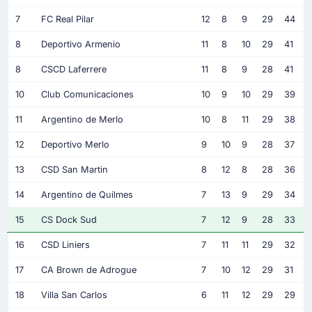
7
FC Real Pilar
12
8
9
29
44
8
Deportivo Armenio
11
8
10
29
41
8
CSCD Laferrere
11
8
9
28
41
10
Club Comunicaciones
10
9
10
29
39
11
Argentino de Merlo
10
8
11
29
38
12
Deportivo Merlo
9
10
9
28
37
13
CSD San Martin
8
12
8
28
36
14
Argentino de Quilmes
7
13
9
29
34
15
CS Dock Sud
7
12
9
28
33
16
CSD Liniers
7
11
11
29
32
17
CA Brown de Adrogue
7
10
12
29
31
18
Villa San Carlos
6
11
12
29
29