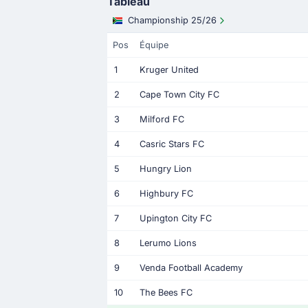
Tableau
Championship 25/26
Pos
Équipe
1
Kruger United
2
Cape Town City FC
3
Milford FC
4
Casric Stars FC
5
Hungry Lion
6
Highbury FC
7
Upington City FC
8
Lerumo Lions
9
Venda Football Academy
10
The Bees FC