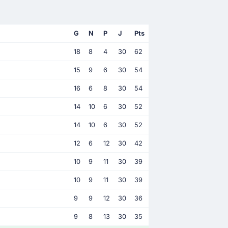
G
N
P
J
Pts
18
8
4
30
62
15
9
6
30
54
16
6
8
30
54
14
10
6
30
52
14
10
6
30
52
12
6
12
30
42
10
9
11
30
39
10
9
11
30
39
9
9
12
30
36
9
8
13
30
35