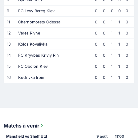
9
FC Levy Bereg Kiev
0
0
0
0
0
11
Chernomorets Odessa
0
0
1
1
0
12
Veres Rivne
0
0
1
1
0
13
Kolos Kovalivka
0
0
1
1
0
14
FC Kryvbas Kriviy Rih
0
0
1
1
0
15
FC Obolon Kiev
0
0
1
1
0
16
Kudrivka Irpin
0
0
1
1
0
Matchs à venir
Mansfield vs Sheff Utd
9 août
11:00