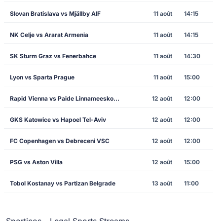
Slovan Bratislava vs Mjällby AIF
11 août
14:15
NK Celje vs Ararat Armenia
11 août
14:15
SK Sturm Graz vs Fenerbahce
11 août
14:30
Lyon vs Sparta Prague
11 août
15:00
Rapid Vienna vs Paide Linnameeskond
12 août
12:00
GKS Katowice vs Hapoel Tel-Aviv
12 août
12:00
FC Copenhagen vs Debreceni VSC
12 août
12:00
PSG vs Aston Villa
12 août
15:00
Tobol Kostanay vs Partizan Belgrade
13 août
11:00