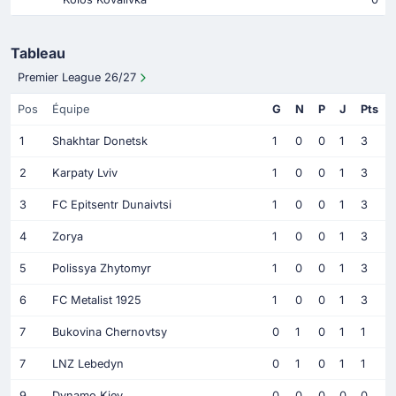
Tableau
Premier League 26/27
Pos
Équipe
G
N
P
J
Pts
1
Shakhtar Donetsk
1
0
0
1
3
2
Karpaty Lviv
1
0
0
1
3
3
FC Epitsentr Dunaivtsi
1
0
0
1
3
4
Zorya
1
0
0
1
3
5
Polissya Zhytomyr
1
0
0
1
3
6
FC Metalist 1925
1
0
0
1
3
7
Bukovina Chernovtsy
0
1
0
1
1
7
LNZ Lebedyn
0
1
0
1
1
9
Dynamo Kiev
0
0
0
0
0