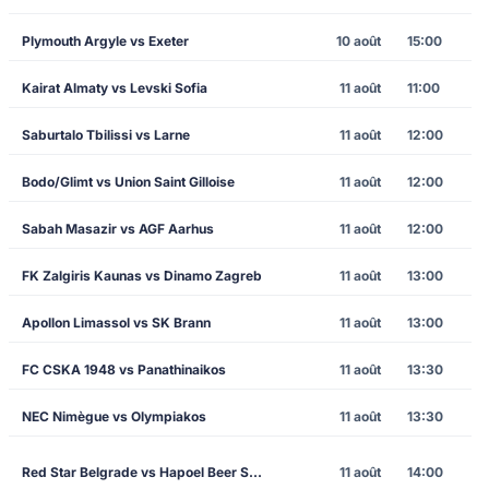
Plymouth Argyle vs Exeter
10 août
15:00
Kairat Almaty vs Levski Sofia
11 août
11:00
Saburtalo Tbilissi vs Larne
11 août
12:00
Bodo/Glimt vs Union Saint Gilloise
11 août
12:00
Sabah Masazir vs AGF Aarhus
11 août
12:00
FK Zalgiris Kaunas vs Dinamo Zagreb
11 août
13:00
Apollon Limassol vs SK Brann
11 août
13:00
FC CSKA 1948 vs Panathinaikos
11 août
13:30
NEC Nimègue vs Olympiakos
11 août
13:30
Red Star Belgrade vs Hapoel Beer Sheva
11 août
14:00