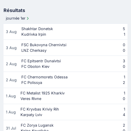
Résultats
journée 1er
Shakhtar Donetsk
5
3 Aug
Kudrivka Irpin
1
FSC Bukovyna Chernivtsi
0
3 Aug
LNZ Cherkasy
0
FC Epitsentr Dunaivtsi
3
2 Aug
FC Obolon Kiev
0
FC Chernomorets Odessa
1
2 Aug
FC Polissya
2
FC Metalist 1925 Kharkiv
1
1 Aug
Veres Rivne
0
FC Kryvbas Kriviy Rih
1
1 Aug
Karpaty Lviv
4
FC Zorya Lugansk
2
31 Jul
Kolos Kovalivka
0