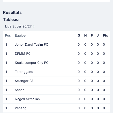
Résultats
Tableau
Liga Super 26/27
Pos
Équipe
G
N
P
J
Pts
1
Johor Darul Tazim FC
0
0
0
0
0
1
DPMM FC
0
0
0
0
0
1
Kuala Lumpur City FC
0
0
0
0
0
1
Terengganu
0
0
0
0
0
1
Selangor FA
0
0
0
0
0
1
Sabah
0
0
0
0
0
1
Negeri Sembilan
0
0
0
0
0
1
Penang
0
0
0
0
0