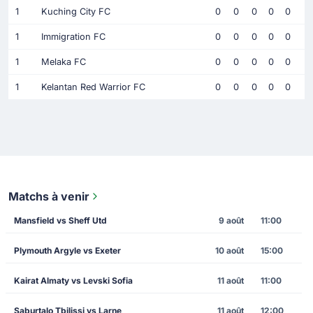
1
Kuching City FC
0
0
0
0
0
1
Immigration FC
0
0
0
0
0
1
Melaka FC
0
0
0
0
0
1
Kelantan Red Warrior FC
0
0
0
0
0
Matchs à venir
Mansfield vs Sheff Utd
9 août
11:00
Plymouth Argyle vs Exeter
10 août
15:00
Kairat Almaty vs Levski Sofia
11 août
11:00
Saburtalo Tbilissi vs Larne
11 août
12:00