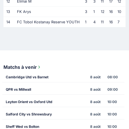
12
Elimai M
3
3
11
17
12
13
FK Arys
3
1
12
16
10
14
FC Tobol Kostanay Reserve YOUTH
1
4
11
16
7
Matchs à venir
Cambridge Utd vs Barnet
8 août
08:00
QPR vs Millwall
8 août
09:00
Leyton Orient vs Oxford Utd
8 août
10:00
Salford City vs Shrewsbury
8 août
10:00
Sheff Wed vs Bolton
8 août
10:00