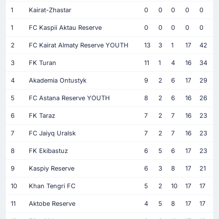
1
Kairat-Zhastar
0
0
0
0
0
1
FC Kaspii Aktau Reserve
0
0
0
0
0
2
FC Kairat Almaty Reserve YOUTH
13
3
1
17
42
3
FK Turan
11
1
4
16
34
4
Akademia Ontustyk
9
2
6
17
29
5
FC Astana Reserve YOUTH
8
2
6
16
26
6
FK Taraz
7
2
7
16
23
7
FC Jaiyq Uralsk
7
2
7
16
23
8
FK Ekibastuz
6
5
6
17
23
9
Kaspiy Reserve
6
3
8
17
21
10
Khan Tengri FC
5
2
10
17
17
11
Aktobe Reserve
4
5
8
17
17