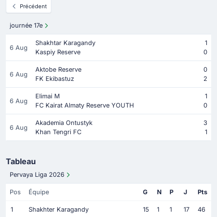
Précédent
journée 17e
Shakhtar Karagandy
1
6 Aug
Kaspiy Reserve
0
Aktobe Reserve
0
6 Aug
FK Ekibastuz
2
Elimai M
1
6 Aug
FC Kairat Almaty Reserve YOUTH
0
Akademia Ontustyk
3
6 Aug
Khan Tengri FC
1
Tableau
Pervaya Liga 2026
Pos
Équipe
G
N
P
J
Pts
1
Shakhter Karagandy
15
1
1
17
46