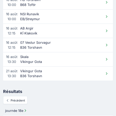
10:00
B68 Toftir
16 août
NSI Runavik
10:00
EB/Streymur
16 août
AB Argir
12:15
KÍ Klaksvík
16 août
07 Vestur Sorvagur
12:15
B36 Torshavn
16 août
Skala
13:30
Vikingur Gota
21 août
Vikingur Gota
13:30
B36 Torshavn
Résultats
Précédent
journée 18e