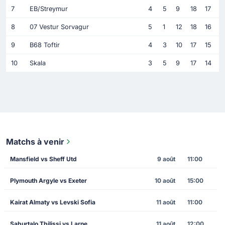
7
EB/Streymur
4
5
9
18
17
8
07 Vestur Sorvagur
5
1
12
18
16
9
B68 Toftir
4
3
10
17
15
10
Skala
3
5
9
17
14
Matchs à venir
Mansfield vs Sheff Utd
9 août
11:00
Plymouth Argyle vs Exeter
10 août
15:00
Kairat Almaty vs Levski Sofia
11 août
11:00
Saburtalo Tbilissi vs Larne
11 août
12:00