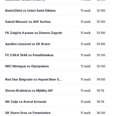
Bodo/Glimt vs Union Saint Gilloise
11 août
12:00
Sabah Masazir vs AGF Aarhus
11 août
12:00
FK Zalgiris Kaunas vs Dinamo Zagreb
11 août
13:00
Apollon Limassol vs SK Brann
11 août
13:00
FC CSKA 1948 vs Panathinaikos
11 août
13:30
NEC Nimègue vs Olympiakos
11 août
13:30
Red Star Belgrade vs Hapoel Beer Sheva
11 août
14:00
Slovan Bratislava vs Mjällby AIF
11 août
14:15
NK Celje vs Ararat Armenia
11 août
14:15
SK Sturm Graz vs Fenerbahce
11 août
14:30