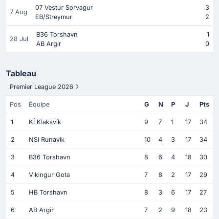
07 Vestur Sorvagur
3
7 Aug
EB/Streymur
2
B36 Torshavn
1
28 Jul
AB Argir
0
Tableau
Premier League 2026
Pos
Équipe
G
N
P
J
Pts
1
KÍ Klaksvík
9
7
1
17
34
2
NSI Runavik
10
4
3
17
34
3
B36 Torshavn
8
6
4
18
30
4
Vikingur Gota
7
8
2
17
29
5
HB Torshavn
8
3
6
17
27
6
AB Argir
7
2
9
18
23