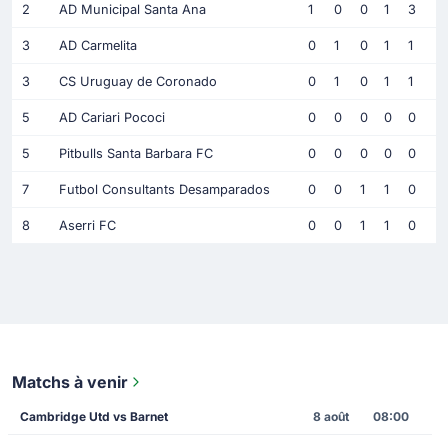
2
AD Municipal Santa Ana
1
0
0
1
3
3
AD Carmelita
0
1
0
1
1
3
CS Uruguay de Coronado
0
1
0
1
1
5
AD Cariari Pococi
0
0
0
0
0
5
Pitbulls Santa Barbara FC
0
0
0
0
0
7
Futbol Consultants Desamparados
0
0
1
1
0
8
Aserri FC
0
0
1
1
0
Matchs à venir
Cambridge Utd vs Barnet
8 août
08:00