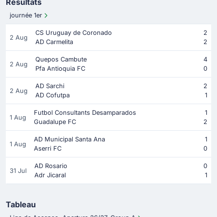
Résultats
journée 1er
CS Uruguay de Coronado
2
2 Aug
AD Carmelita
2
Quepos Cambute
4
2 Aug
Pfa Antioquia FC
0
AD Sarchi
2
2 Aug
AD Cofutpa
1
Futbol Consultants Desamparados
1
1 Aug
Guadalupe FC
2
AD Municipal Santa Ana
1
1 Aug
Aserri FC
0
AD Rosario
0
31 Jul
Adr Jicaral
1
Tableau