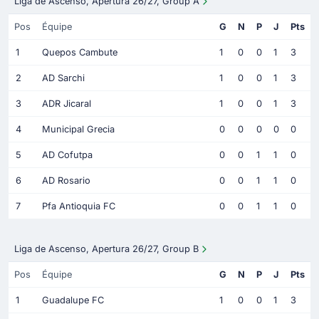
Liga de Ascenso, Apertura 26/27, Group A
Pos
Équipe
G
N
P
J
Pts
1
Quepos Cambute
1
0
0
1
3
2
AD Sarchi
1
0
0
1
3
3
ADR Jicaral
1
0
0
1
3
4
Municipal Grecia
0
0
0
0
0
5
AD Cofutpa
0
0
1
1
0
6
AD Rosario
0
0
1
1
0
7
Pfa Antioquia FC
0
0
1
1
0
Liga de Ascenso, Apertura 26/27, Group B
Pos
Équipe
G
N
P
J
Pts
1
Guadalupe FC
1
0
0
1
3