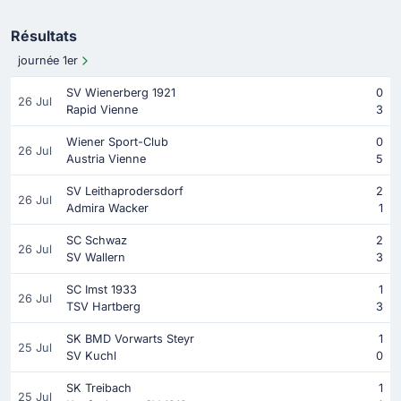
Résultats
journée 1er
SV Wienerberg 1921
0
26 Jul
Rapid Vienne
3
Wiener Sport-Club
0
26 Jul
Austria Vienne
5
SV Leithaprodersdorf
2
26 Jul
Admira Wacker
1
SC Schwaz
2
26 Jul
SV Wallern
3
SC Imst 1933
1
26 Jul
TSV Hartberg
3
SK BMD Vorwarts Steyr
1
25 Jul
SV Kuchl
0
SK Treibach
1
25 Jul