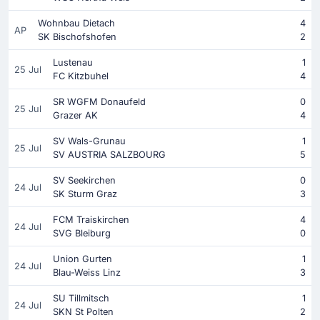
Wohnbau Dietach
4
AP
SK Bischofshofen
2
Lustenau
1
25 Jul
FC Kitzbuhel
4
SR WGFM Donaufeld
0
25 Jul
Grazer AK
4
SV Wals-Grunau
1
25 Jul
SV AUSTRIA SALZBOURG
5
SV Seekirchen
0
24 Jul
SK Sturm Graz
3
FCM Traiskirchen
4
24 Jul
SVG Bleiburg
0
Union Gurten
1
24 Jul
Blau-Weiss Linz
3
SU Tillmitsch
1
24 Jul
SKN St Polten
2