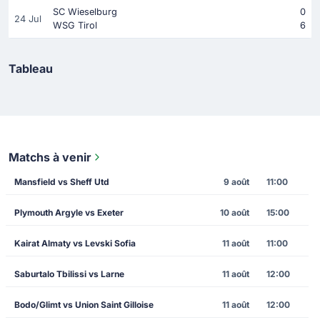
SC Wieselburg
0
24 Jul
WSG Tirol
6
Tableau
Matchs à venir
Mansfield vs Sheff Utd
9 août
11:00
Plymouth Argyle vs Exeter
10 août
15:00
Kairat Almaty vs Levski Sofia
11 août
11:00
Saburtalo Tbilissi vs Larne
11 août
12:00
Bodo/Glimt vs Union Saint Gilloise
11 août
12:00