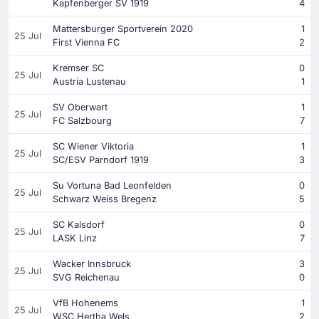
Kapfenberger SV 1919
4
Mattersburger Sportverein 2020
1
25 Jul
First Vienna FC
2
Kremser SC
0
25 Jul
Austria Lustenau
1
SV Oberwart
1
25 Jul
FC Salzbourg
7
SC Wiener Viktoria
1
25 Jul
SC/ESV Parndorf 1919
3
Su Vortuna Bad Leonfelden
0
25 Jul
Schwarz Weiss Bregenz
5
SC Kalsdorf
0
25 Jul
LASK Linz
7
Wacker Innsbruck
3
25 Jul
SVG Reichenau
0
VfB Hohenems
1
25 Jul
WSC Hertha Wels
2