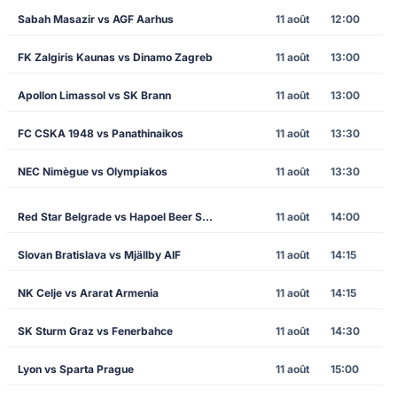
Sabah Masazir vs AGF Aarhus
11 août
12:00
FK Zalgiris Kaunas vs Dinamo Zagreb
11 août
13:00
Apollon Limassol vs SK Brann
11 août
13:00
FC CSKA 1948 vs Panathinaikos
11 août
13:30
NEC Nimègue vs Olympiakos
11 août
13:30
Red Star Belgrade vs Hapoel Beer Sheva
11 août
14:00
Slovan Bratislava vs Mjällby AIF
11 août
14:15
NK Celje vs Ararat Armenia
11 août
14:15
SK Sturm Graz vs Fenerbahce
11 août
14:30
Lyon vs Sparta Prague
11 août
15:00