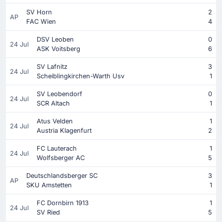
SV Horn
2
AP
FAC Wien
4
DSV Leoben
0
24 Jul
ASK Voitsberg
6
SV Lafnitz
3
24 Jul
Scheiblingkirchen-Warth Usv
1
SV Leobendorf
0
24 Jul
SCR Altach
1
Atus Velden
1
24 Jul
Austria Klagenfurt
2
FC Lauterach
1
24 Jul
Wolfsberger AC
5
Deutschlandsberger SC
3
AP
SKU Amstetten
1
FC Dornbirn 1913
1
24 Jul
SV Ried
5