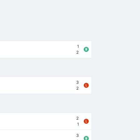
1
2
3
2
2
1
3