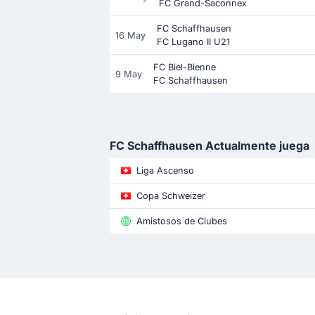
FC Grand-Saconnex
FC Schaffhausen
16 May
FC Lugano II U21
FC Biel-Bienne
9 May
FC Schaffhausen
FC Schaffhausen Actualmente juega
Liga Ascenso
Copa Schweizer
Amistosos de Clubes