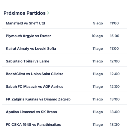
Próximos Partidos
Mansfield vs Sheff Utd
9 ago
11:00
Plymouth Argyle vs Exeter
10 ago
15:00
Kairat Almaty vs Levski Sofia
11 ago
11:00
Saburtalo Tbilisi vs Larne
11 ago
12:00
Bodo/Glimt vs Union Saint Gilloise
11 ago
12:00
Sabah FC Masazir vs AGF Aarhus
11 ago
12:00
FK Zalgiris Kaunas vs Dinamo Zagreb
11 ago
13:00
Apollon Limassol vs SK Brann
11 ago
13:00
FC CSKA 1948 vs Panathinaikos
11 ago
13:30