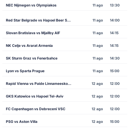
NEC Nijmegen vs Olympiakos
11 ago
13:30
Red Star Belgrade vs Hapoel Beer Sheva
11 ago
14:00
Slovan Bratislava vs Mjallby AIF
11 ago
14:15
NK Celje vs Ararat Armenia
11 ago
14:15
SK Sturm Graz vs Fenerbahce
11 ago
14:30
Lyon vs Sparta Prague
11 ago
15:00
Rapid Vienna vs Paide Linnameeskond
12 ago
12:00
GKS Katowice vs Hapoel Tel-Aviv
12 ago
12:00
FC Copenhagen vs Debreceni VSC
12 ago
12:00
PSG vs Aston Villa
12 ago
15:00