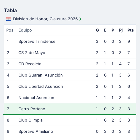
Tabla
Division de Honor, Clausura 2026
Pos
Equipo
G
E
P
Pj
Pts
1
Sportivo Trinidense
3
0
0
3
9
2
CS 2 de Mayo
2
1
0
3
7
3
CD Recoleta
2
1
1
4
7
4
Club Guarani Asunción
2
0
1
3
6
5
Club Libertad Asunción
2
0
1
3
6
6
Nacional Asuncion
1
1
1
3
4
7
Cerro Porteno
1
0
2
3
3
8
Club Olimpia
1
0
2
3
3
9
Sportivo Ameliano
0
3
0
3
3