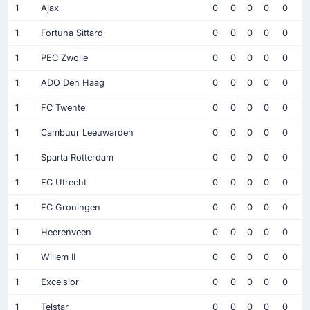
1
Ajax
0
0
0
0
0
1
Fortuna Sittard
0
0
0
0
0
1
PEC Zwolle
0
0
0
0
0
1
ADO Den Haag
0
0
0
0
0
1
FC Twente
0
0
0
0
0
1
Cambuur Leeuwarden
0
0
0
0
0
1
Sparta Rotterdam
0
0
0
0
0
1
FC Utrecht
0
0
0
0
0
1
FC Groningen
0
0
0
0
0
1
Heerenveen
0
0
0
0
0
1
Willem II
0
0
0
0
0
1
Excelsior
0
0
0
0
0
1
Telstar
0
0
0
0
0