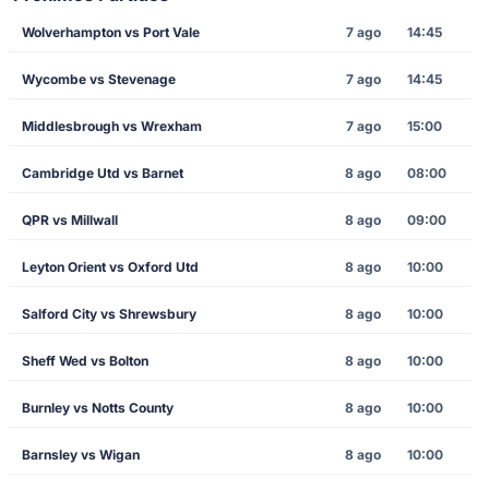
Wolverhampton vs Port Vale
7 ago
14:45
Wycombe vs Stevenage
7 ago
14:45
Middlesbrough vs Wrexham
7 ago
15:00
Cambridge Utd vs Barnet
8 ago
08:00
QPR vs Millwall
8 ago
09:00
Leyton Orient vs Oxford Utd
8 ago
10:00
Salford City vs Shrewsbury
8 ago
10:00
Sheff Wed vs Bolton
8 ago
10:00
Burnley vs Notts County
8 ago
10:00
Barnsley vs Wigan
8 ago
10:00