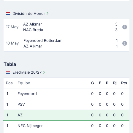
División de Honor
AZ Alkmar
3
17 May
NAC Breda
3
Feyenoord Rotterdam
1
10 May
AZ Alkmar
1
Tabla
Eredivisie 26/27
Pos
Equipo
G
E
P
Pj
Pts
1
Feyenoord
0
0
0
0
0
1
PSV
0
0
0
0
0
1
AZ
0
0
0
0
0
1
NEC Nijmegen
0
0
0
0
0