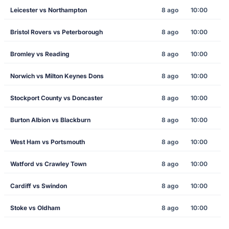
Leicester vs Northampton
8 ago
10:00
Bristol Rovers vs Peterborough
8 ago
10:00
Bromley vs Reading
8 ago
10:00
Norwich vs Milton Keynes Dons
8 ago
10:00
Stockport County vs Doncaster
8 ago
10:00
Burton Albion vs Blackburn
8 ago
10:00
West Ham vs Portsmouth
8 ago
10:00
Watford vs Crawley Town
8 ago
10:00
Cardiff vs Swindon
8 ago
10:00
Stoke vs Oldham
8 ago
10:00