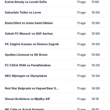
Kairat Almaty vs Levski Sofia
11 ago
11:00
Saburtalo Tbilisi vs Larne
11 ago
12:00
Bodo/Glimt vs Union Saint Gilloise
11 ago
12:00
Sabah FC Masazir vs AGF Aarhus
11 ago
12:00
FK Zalgiris Kaunas vs Dinamo Zagreb
11 ago
13:00
Apollon Limassol vs SK Brann
11 ago
13:00
FC CSKA 1948 vs Panathinaikos
11 ago
13:30
NEC Nijmegen vs Olympiakos
11 ago
13:30
Red Star Belgrade vs Hapoel Beer Sheva
11 ago
14:00
Slovan Bratislava vs Mjallby AIF
11 ago
14:15
NK Celje vs Ararat Armenia
11 ago
14:15