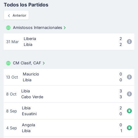
Todos los Partidos
Anterior
Amistosos Internacionales
Liberia
2
31 Mar
Libia
2
CM Clasif, CAF
Mauricio
0
13 Oct
Libia
0
Libia
3
8 Oct
Cabo Verde
3
Libia
2
8 Sep
Esuatini
0
Angola
0
4 Sep
Libia
1