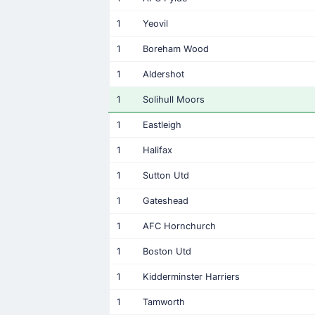
1
Yeovil
1
Boreham Wood
1
Aldershot
1
Solihull Moors
1
Eastleigh
1
Halifax
1
Sutton Utd
1
Gateshead
1
AFC Hornchurch
1
Boston Utd
1
Kidderminster Harriers
1
Tamworth