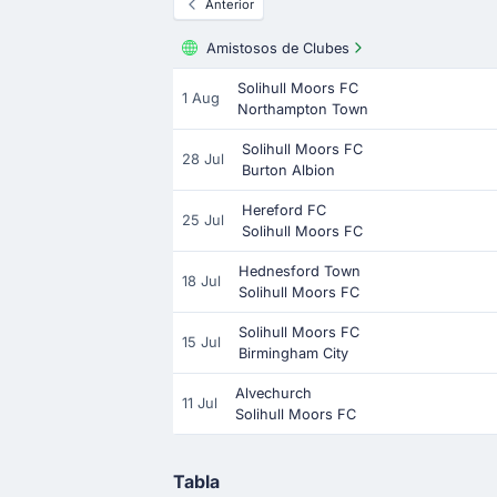
Anterior
Amistosos de Clubes
Solihull Moors FC
1 Aug
Northampton Town
Solihull Moors FC
28 Jul
Burton Albion
Hereford FC
25 Jul
Solihull Moors FC
Hednesford Town
18 Jul
Solihull Moors FC
Solihull Moors FC
15 Jul
Birmingham City
Alvechurch
11 Jul
Solihull Moors FC
Tabla