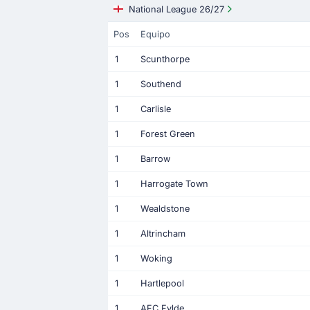
National League 26/27
Pos
Equipo
1
Scunthorpe
1
Southend
1
Carlisle
1
Forest Green
1
Barrow
1
Harrogate Town
1
Wealdstone
1
Altrincham
1
Woking
1
Hartlepool
1
AFC Fylde