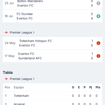
Bolton Wanderers
0
25 Jul
Everton FC
0
FC Dundee
0
18 Jul
Everton FC
4
Premier League
Tottenham Hotspur FC
1
24 May
Everton FC
0
Everton FC
1
17 May
Sunderland AFC
3
Tabla
Premier League
Pos
Equipo
G
E
P
Pj
Pts
1
Tottenham
0
0
0
0
0
1
Arsenal
0
0
0
0
0