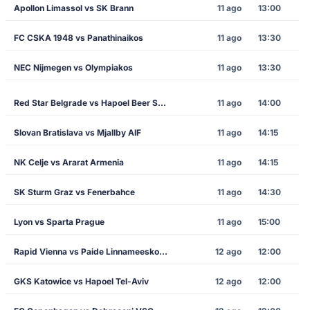
Apollon Limassol vs SK Brann
11 ago
13:00
FC CSKA 1948 vs Panathinaikos
11 ago
13:30
NEC Nijmegen vs Olympiakos
11 ago
13:30
Red Star Belgrade vs Hapoel Beer Sheva
11 ago
14:00
Slovan Bratislava vs Mjallby AIF
11 ago
14:15
NK Celje vs Ararat Armenia
11 ago
14:15
SK Sturm Graz vs Fenerbahce
11 ago
14:30
Lyon vs Sparta Prague
11 ago
15:00
Rapid Vienna vs Paide Linnameeskond
12 ago
12:00
GKS Katowice vs Hapoel Tel-Aviv
12 ago
12:00