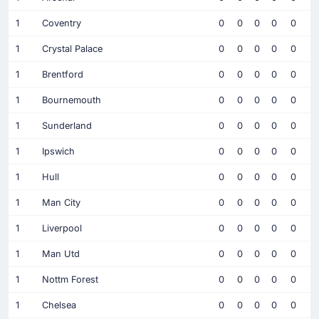
1
Coventry
0
0
0
0
0
1
Crystal Palace
0
0
0
0
0
1
Brentford
0
0
0
0
0
1
Bournemouth
0
0
0
0
0
1
Sunderland
0
0
0
0
0
1
Ipswich
0
0
0
0
0
1
Hull
0
0
0
0
0
1
Man City
0
0
0
0
0
1
Liverpool
0
0
0
0
0
1
Man Utd
0
0
0
0
0
1
Nottm Forest
0
0
0
0
0
1
Chelsea
0
0
0
0
0