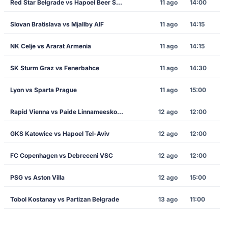
Red Star Belgrade vs Hapoel Beer Sheva
11 ago
14:00
Slovan Bratislava vs Mjallby AIF
11 ago
14:15
NK Celje vs Ararat Armenia
11 ago
14:15
SK Sturm Graz vs Fenerbahce
11 ago
14:30
Lyon vs Sparta Prague
11 ago
15:00
Rapid Vienna vs Paide Linnameeskond
12 ago
12:00
GKS Katowice vs Hapoel Tel-Aviv
12 ago
12:00
FC Copenhagen vs Debreceni VSC
12 ago
12:00
PSG vs Aston Villa
12 ago
15:00
Tobol Kostanay vs Partizan Belgrade
13 ago
11:00