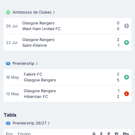
Amistosos de Clubes
Glasgow Rangers
0
26 Jul
West Ham United FC
0
Glasgow Rangers
2
22 Jul
Saint-Etienne
1
Premiership
Falkirk FC
2
16 May
Glasgow Rangers
5
Glasgow Rangers
1
13 May
Hibernian FC
2
Tabla
Premiership 26/27
Pos
Equipo
G
E
P
Pj
Pts