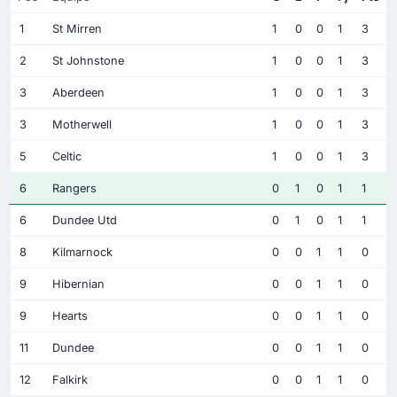
1
St Mirren
1
0
0
1
3
2
St Johnstone
1
0
0
1
3
3
Aberdeen
1
0
0
1
3
3
Motherwell
1
0
0
1
3
5
Celtic
1
0
0
1
3
6
Rangers
0
1
0
1
1
6
Dundee Utd
0
1
0
1
1
8
Kilmarnock
0
0
1
1
0
9
Hibernian
0
0
1
1
0
9
Hearts
0
0
1
1
0
11
Dundee
0
0
1
1
0
12
Falkirk
0
0
1
1
0