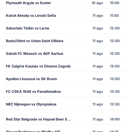
Plymouth Argyle vs Exeter
10 ago
15:00
Kairat Almaty vs Levski Sofia
11 ago
11:00
Saburtalo Tbilisi vs Larne
11 ago
12:00
Bodo/Glimt vs Union Saint Gilloise
11 ago
12:00
Sabah FC Masazir vs AGF Aarhus
11 ago
12:00
FK Zalgiris Kaunas vs Dinamo Zagreb
11 ago
13:00
Apollon Limassol vs SK Brann
11 ago
13:00
FC CSKA 1948 vs Panathinaikos
11 ago
13:30
NEC Nijmegen vs Olympiakos
11 ago
13:30
Red Star Belgrade vs Hapoel Beer Sheva
11 ago
14:00
Slovan Bratislava vs Mjallby AIF
11 ago
14:15