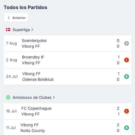
Todos los Partidos
Anterior
Superliga
Soenderjyske
0
7 Aug
Viborg FF
0
Broendby IF
1
2 Aug
Viborg FF
0
Viborg FF
1
24 Jul
Odense Boldklub
0
Amistosos de Clubes
FC Copenhague
2
16 Jul
Viborg FF
1
Viborg FF
2
11 Jul
Notts County
0