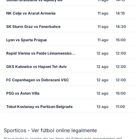
NK Celje vs Ararat Armenia
11 ago
14:15
SK Sturm Graz vs Fenerbahce
11 ago
14:30
Lyon vs Sparta Prague
11 ago
15:00
Rapid Vienna vs Paide Linnameeskond
12 ago
12:00
GKS Katowice vs Hapoel Tel-Aviv
12 ago
12:00
FC Copenhagen vs Debreceni VSC
12 ago
12:00
PSG vs Aston Villa
12 ago
15:00
Tobol Kostanay vs Partizan Belgrade
13 ago
11:00
Sporticos - Ver fútbol online legalmente
Sigue toda la acción de las ligas de fútbol más importantes del