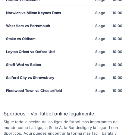
Norwich vs Milton Keynes Dons
8 ago
10:00
West Ham vs Portsmouth
8 ago
10:00
Stoke vs Oldham
8 ago
10:00
Leyton Orient vs Oxford Utd
8 ago
10:00
Sheff Wed vs Bolton
8 ago
10:00
Salford City vs Shrewsbury
8 ago
10:00
Fleetwood Town vs Chesterfield
8 ago
10:00
Sporticos - Ver fútbol online legalmente
Sigue toda la acción de las ligas de fútbol más importantes del
mundo como La Liga, la Serie A, la Bundesliga y la Ligue 1 con
Sporticos. Aquí puedes encontrar la forma más fácil, barata y