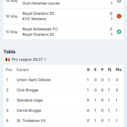
19 May
Oud-Heverlee Leuven
1
Royal Charleroi SC
0
16 May
KVC Westerlo
1
Royal Antwerpen FC
0
10 May
Royal Charleroi SC
1
Tabla
Pro League 26/27
Pos
Equipo
G
E
P
Pj
Pts
1
Union Saint Gilloise
1
0
0
1
3
2
Club Brugge
1
0
0
1
3
3
Standard Liege
0
1
0
1
1
3
Cercle Brugge
0
1
0
1
1
5
St. Truidense VV
0
1
0
1
1