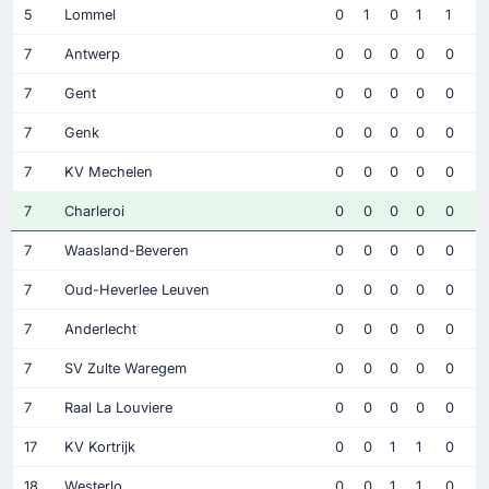
5
Lommel
0
1
0
1
1
7
Antwerp
0
0
0
0
0
7
Gent
0
0
0
0
0
7
Genk
0
0
0
0
0
7
KV Mechelen
0
0
0
0
0
7
Charleroi
0
0
0
0
0
7
Waasland-Beveren
0
0
0
0
0
7
Oud-Heverlee Leuven
0
0
0
0
0
7
Anderlecht
0
0
0
0
0
7
SV Zulte Waregem
0
0
0
0
0
7
Raal La Louviere
0
0
0
0
0
17
KV Kortrijk
0
0
1
1
0
18
Westerlo
0
0
1
1
0