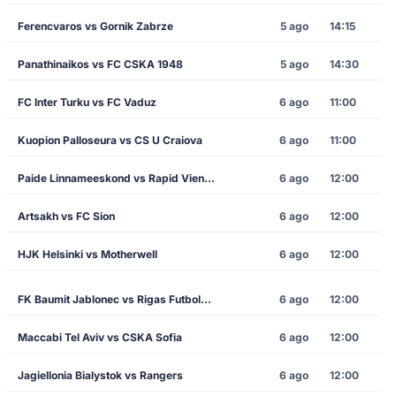
Ferencvaros vs Gornik Zabrze
5 ago
14:15
Panathinaikos vs FC CSKA 1948
5 ago
14:30
FC Inter Turku vs FC Vaduz
6 ago
11:00
Kuopion Palloseura vs CS U Craiova
6 ago
11:00
Paide Linnameeskond vs Rapid Vienna
6 ago
12:00
Artsakh vs FC Sion
6 ago
12:00
HJK Helsinki vs Motherwell
6 ago
12:00
FK Baumit Jablonec vs Rigas Futbola Skola
6 ago
12:00
Maccabi Tel Aviv vs CSKA Sofia
6 ago
12:00
Jagiellonia Bialystok vs Rangers
6 ago
12:00