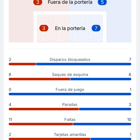
3
Fuera de la portería
5
46'
Daniele Ghilardi
Jan Ziolkowski
Equipo visitante sustituye a Daniele Ghilardi por Jan
3
En la portería
7
Ziolkowski.
Cambio de jugador
46'
Niccolo Pisilli
2
Disparos bloqueados
7
Neil El Aynaoui
Neil El Aynaoui entra por Niccolo Pisilli para el AS Roma
6
Saques de esquina
6
en el estadio Estadio Marcantonio Bentegodi.
0
Fuera de juego
1
Tarjeta amarilla
45'
Sandi Lovric
4
Paradas
3
Sandi Lovric del Hellas Verona ha sido amonestado por
el colegiado y recibe una tarjeta amarilla.
11
Faltas
10
Tarjeta amarilla
2
Tarjetas amarillas
1