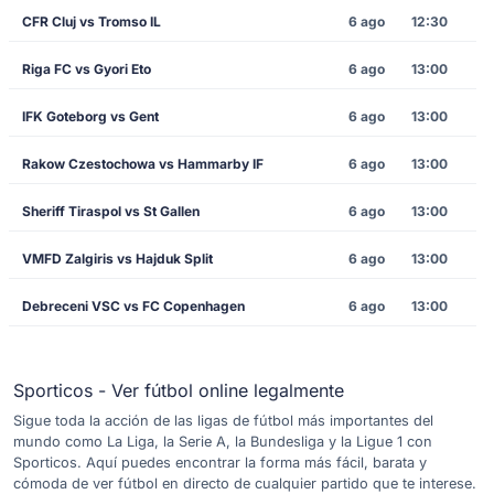
CFR Cluj vs Tromso IL
6 ago
12:30
Riga FC vs Gyori Eto
6 ago
13:00
IFK Goteborg vs Gent
6 ago
13:00
Rakow Czestochowa vs Hammarby IF
6 ago
13:00
Sheriff Tiraspol vs St Gallen
6 ago
13:00
VMFD Zalgiris vs Hajduk Split
6 ago
13:00
Debreceni VSC vs FC Copenhagen
6 ago
13:00
Sporticos - Ver fútbol online legalmente
Sigue toda la acción de las ligas de fútbol más importantes del
mundo como La Liga, la Serie A, la Bundesliga y la Ligue 1 con
Sporticos. Aquí puedes encontrar la forma más fácil, barata y
cómoda de ver fútbol en directo de cualquier partido que te interese.