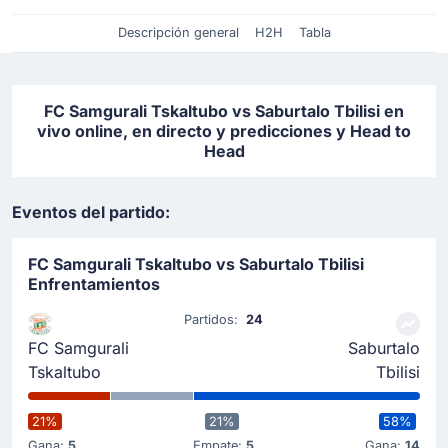
Descripción general
H2H
Tabla
FC Samgurali Tskaltubo vs Saburtalo Tbilisi en
vivo online, en directo y predicciones y Head to
Head
Eventos del partido:
FC Samgurali Tskaltubo vs Saburtalo Tbilisi
Enfrentamientos
Partidos:
24
FC Samgurali
Saburtalo
Tskaltubo
Tbilisi
21%
21%
58%
Gana:
5
Empate:
5
Gana:
14