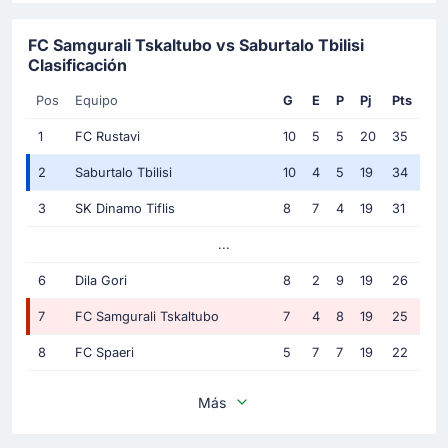
FC Samgurali Tskaltubo vs Saburtalo Tbilisi
Clasificación
Pos
Equipo
G
E
P
Pj
Pts
1
FC Rustavi
10
5
5
20
35
2
Saburtalo Tbilisi
10
4
5
19
34
3
SK Dinamo Tiflis
8
7
4
19
31
...
6
Dila Gori
8
2
9
19
26
7
FC Samgurali Tskaltubo
7
4
8
19
25
8
FC Spaeri
5
7
7
19
22
Más