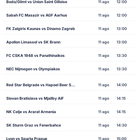
Bodo/Glimt vs Union Saint Gilloise
11 ago
12:00
Sabah FC Masazir vs AGF Aarhus
11 ago
12:00
FK Zalgiris Kaunas vs Dinamo Zagreb
11 ago
13:00
Apollon Limassol vs SK Brann
11 ago
13:00
FC CSKA 1948 vs Panathinaikos
11 ago
13:30
NEC Nijmegen vs Olympiakos
11 ago
13:30
Red Star Belgrade vs Hapoel Beer Sheva
11 ago
14:00
Slovan Bratislava vs Mjallby AIF
11 ago
14:15
NK Celje vs Ararat Armenia
11 ago
14:15
SK Sturm Graz vs Fenerbahce
11 ago
14:30
Lyon vs Sparta Prague
11 ago
15:00