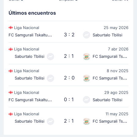
Últimos encuentros
Liga Nacional
25 may 2026
F
C Samgurali Tskaltubo
3 : 2
Saburtalo Tbilisi
Liga Nacional
7 abr 2026
2 : 1
Saburtalo Tbilisi
FC Samgurali Tskaltubo
Liga Nacional
8 nov 2025
2 : 0
Saburtalo Tbilisi
FC Samgurali Tskaltubo
Liga Nacional
29 ago 2025
F
C Samgurali Tskaltubo
0 : 1
Saburtalo Tbilisi
Liga Nacional
11 may 2025
2 : 1
Saburtalo Tbilisi
FC Samgurali Tskaltubo