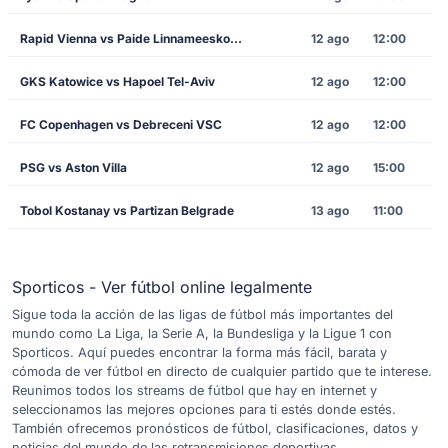
Rapid Vienna vs Paide Linnameeskond
12 ago
12:00
GKS Katowice vs Hapoel Tel-Aviv
12 ago
12:00
FC Copenhagen vs Debreceni VSC
12 ago
12:00
PSG vs Aston Villa
12 ago
15:00
Tobol Kostanay vs Partizan Belgrade
13 ago
11:00
Sporticos - Ver fútbol online legalmente
Sigue toda la acción de las ligas de fútbol más importantes del
mundo como La Liga, la Serie A, la Bundesliga y la Ligue 1 con
Sporticos. Aquí puedes encontrar la forma más fácil, barata y
cómoda de ver fútbol en directo de cualquier partido que te interese.
Reunimos todos los streams de fútbol que hay en internet y
seleccionamos las mejores opciones para ti estés donde estés.
También ofrecemos pronósticos de fútbol, clasificaciones, datos y
noticias del mundo de las retransmisiones deportivas.