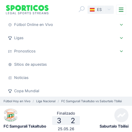
Me
ES
Fútbol Online en Vivo
Ligas
Pronosticos
Sitios de apuestas
Noticias
Copa Mundial
Fútbol Hoy en Vivo
Liga Nacional
FC Samgurali Tskaltubo vs Saburtalo Tbilisi
Finalizado
3
2
FC Samgurali Tskaltubo
Saburtalo Tbilisi
25.05.26