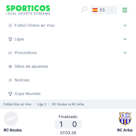
Me
ES
Fútbol Online en Vivo
Ligas
Pronosticos
Sitios de apuestas
Noticias
Copa Mundial
Fútbol Hoy en Vivo
Liga 2
RC Kouba vs RC Arba
Finalizado
1
0
RC Kouba
RC Arba
07.03.26