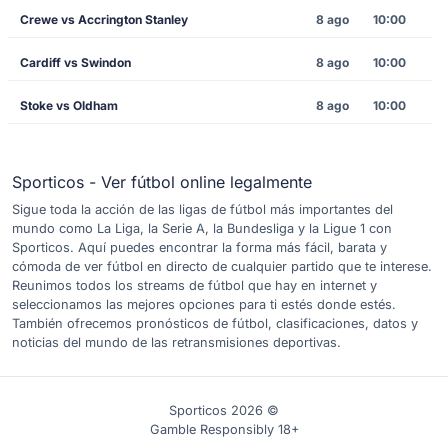
Crewe vs Accrington Stanley
8 ago
10:00
Cardiff vs Swindon
8 ago
10:00
Stoke vs Oldham
8 ago
10:00
Sporticos - Ver fútbol online legalmente
Sigue toda la acción de las ligas de fútbol más importantes del
mundo como La Liga, la Serie A, la Bundesliga y la Ligue 1 con
Sporticos. Aquí puedes encontrar la forma más fácil, barata y
cómoda de ver fútbol en directo de cualquier partido que te interese.
Reunimos todos los streams de fútbol que hay en internet y
seleccionamos las mejores opciones para ti estés donde estés.
También ofrecemos pronósticos de fútbol, clasificaciones, datos y
noticias del mundo de las retransmisiones deportivas.
Sporticos 2026 ©
Gamble Responsibly 18+