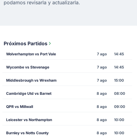
podamos revisarla y actualizarla.
Próximos Partidos
Wolverhampton vs Port Vale
7 ago
14:45
Wycombe vs Stevenage
7 ago
14:45
Middlesbrough vs Wrexham
7 ago
15:00
Cambridge Utd vs Barnet
8 ago
08:00
QPR vs Millwall
8 ago
09:00
Leicester vs Northampton
8 ago
10:00
Burnley vs Notts County
8 ago
10:00