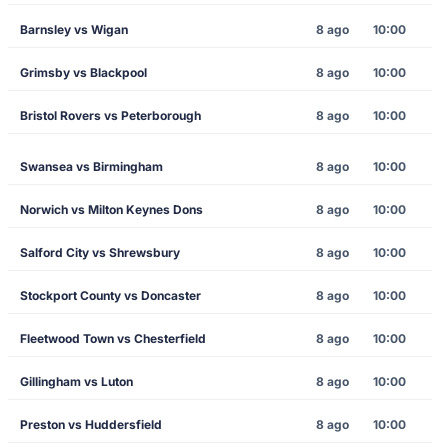
Barnsley vs Wigan
8 ago
10:00
Grimsby vs Blackpool
8 ago
10:00
Bristol Rovers vs Peterborough
8 ago
10:00
Swansea vs Birmingham
8 ago
10:00
Norwich vs Milton Keynes Dons
8 ago
10:00
Salford City vs Shrewsbury
8 ago
10:00
Stockport County vs Doncaster
8 ago
10:00
Fleetwood Town vs Chesterfield
8 ago
10:00
Gillingham vs Luton
8 ago
10:00
Preston vs Huddersfield
8 ago
10:00