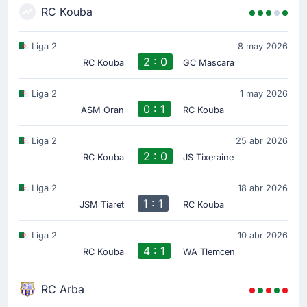
RC Kouba
Liga 2
8 may 2026
2 : 0
RC Kouba
GC Mascara
Liga 2
1 may 2026
0 : 1
ASM Oran
RC Kouba
Liga 2
25 abr 2026
2 : 0
RC Kouba
JS Tixeraine
Liga 2
18 abr 2026
1 : 1
JSM Tiaret
RC Kouba
Liga 2
10 abr 2026
4 : 1
RC Kouba
WA Tlemcen
RC Arba