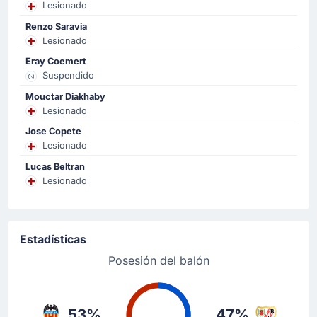
Lesionado
Randy Nteka del equipo visitante recibe una
Renzo Saravia
amonestación.
Lesionado
Eray Coemert
Objetivo !
Suspendido
40'
Diego Lopez Noguerol
(Goleador)
Mouctar Diakhaby
Lesionado
Javier Guerra Moreno
(Asistencia)
Jose Copete
Diego Lopez iguala en el estadio Mestalla. El
Lesionado
marcador está ahora 1 - 1. Javier Guerra Moreno se
sacó una asistencia de la chistera en el 1 - 1.
Lucas Beltran
Lesionado
Cambio de jugador
32'
Renzo Saravia
Estadísticas
Unai Núñez
Posesión del balón
Unai Núñez entra por Renzo Saravia para el Valencia CF
en el estadio Mestalla.
53%
47%