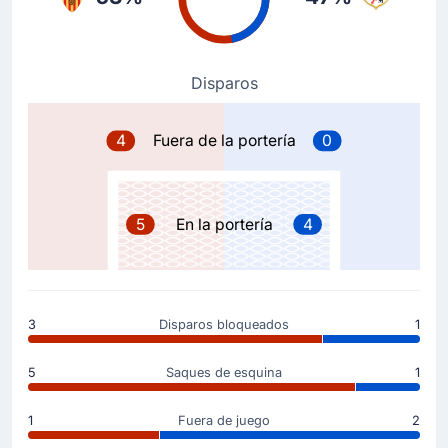
Objetivo !
20'
Florian Lejeune
(Goleador)
Gerard Gumbau
(Asistencia)
Disparos
Florian Lejeune pone el marcador 0 - 1 en el estadio
Mestalla. Gerard Gumbau se inventó la jugada del 0
- 1.
4
Fuera de la portería
0
Tarjeta amarilla
6'
Renzo Saravia
5
En la portería
4
Renzo Saravia del Valencia CF ha sido amonestado por
el colegiado y recibe una tarjeta amarilla.
Comienza el partido
3
Disparos bloqueados
1
5
Saques de esquina
1
1
Fuera de juego
2