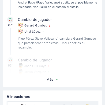
Andrei Ratiu (Rayo Vallecano) sustituye al posiblemente
lesionado Ivan Balliu en el estadio Mestalla.
Cambio de jugador
67'
Gerard Gumbau
Unai López
Íñigo Pérez (Rayo Vallecano) cambia a Gerard Gumbau
que parecía tener problemas. Unai López es su
recambio.
Cambio de jugador
63'
José Luis Gayá
Jesus Vazquez
Jesus Vazquez (Valencia CF) sustituye al posiblemente
Más
lesionado José Luis Gayá en el estadio Mestalla.
Cambio de jugador
Alineaciones
61'
Pepelu