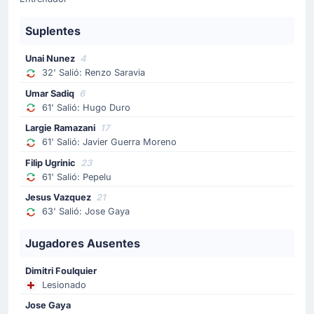
Pathé Ciss
Suplentes
Tercer sustitución del Rayo Vallecano . Óscar Valentín
sale y entrará por él Pathé Ciss ¡Mucha suerte!
Unai Nunez
4
32' Salió: Renzo Saravia
Cambio de jugador
Umar Sadiq
6
60'
Francisco Perez Martinez
61' Salió: Hugo Duro
Jorge de Frutos
Largie Ramazani
17
61' Salió: Javier Guerra Moreno
Equipo visitante sustituye a Fran Perez por Jorge de
Frutos.
Filip Ugrinic
23
61' Salió: Pepelu
Cambio de jugador
Jesus Vazquez
21
63' Salió: Jose Gaya
60'
Randy Nteka
Alemao
Jugadores Ausentes
Alemao entra por Randy Nteka en el equipo visitante.
Dimitri Foulquier
Lesionado
Tarjeta amarilla
Jose Gaya
56'
Randy Nteka