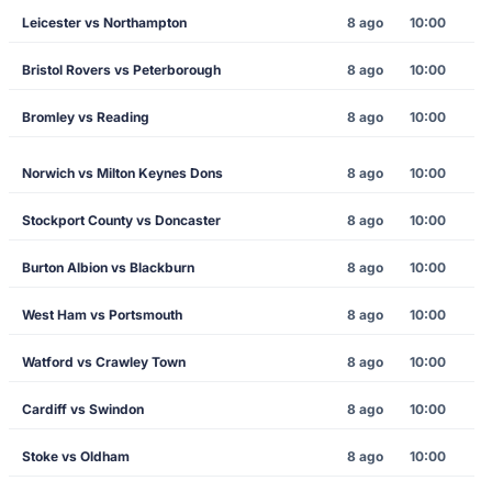
Leicester vs Northampton
8 ago
10:00
Bristol Rovers vs Peterborough
8 ago
10:00
Bromley vs Reading
8 ago
10:00
Norwich vs Milton Keynes Dons
8 ago
10:00
Stockport County vs Doncaster
8 ago
10:00
Burton Albion vs Blackburn
8 ago
10:00
West Ham vs Portsmouth
8 ago
10:00
Watford vs Crawley Town
8 ago
10:00
Cardiff vs Swindon
8 ago
10:00
Stoke vs Oldham
8 ago
10:00