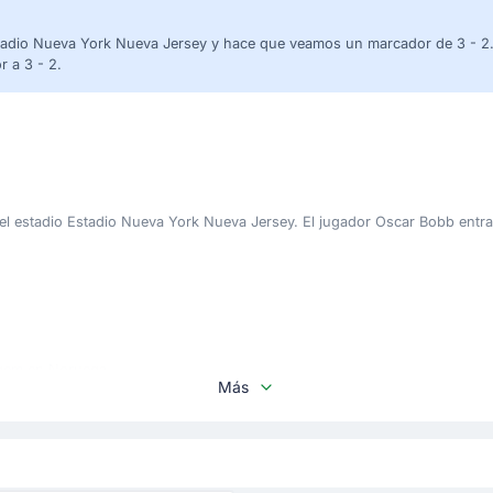
Estadio Nueva York Nueva Jersey y hace que veamos un marcador de 3 - 2
r a 3 - 2.
el estadio Estadio Nueva York Nueva Jersey. El jugador Oscar Bobb entra
ggem en Noruega.
Más