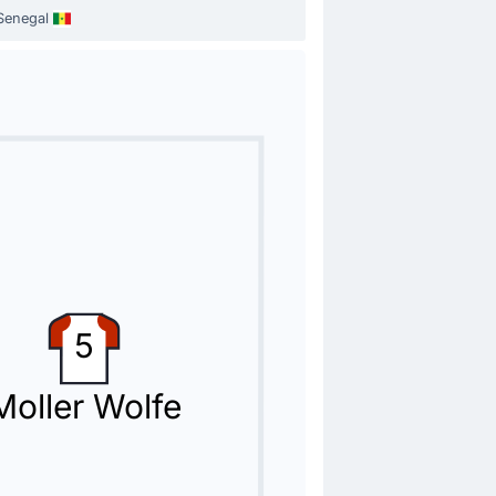
Senegal
5
Moller Wolfe
eva Jersey.