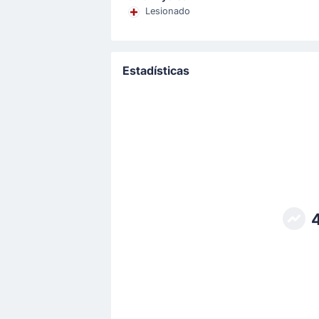
Lesionado
Objetivo !
43'
Marcus Holmgren Pedersen
(
Estadísticas
Marcus Holmgren Pedersen pone el 
Cambio de jugador
12'
Julian Ryerson
Marcus Holmgren Pedersen
Marcus Holmgren Pedersen entra por
Comienza el partido