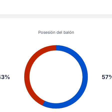
Goleador)
marcador 1 - 0 en el estadio Estadio Nueva York Nueva Jersey.
Posesión del balón
 Julian Ryerson en Noruega.
43%
57