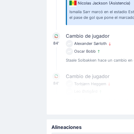
Nicolas Jackson
(Asistencia)
Ismaila Sarr marcó en el estadio 
el pase de gol que pone el marcado
Cambio de jugador
84'
Alexander Sørloth
Oscar Bobb
Staale Solbakken hace un cambio en 
Cambio de jugador
84'
Torbjørn Heggem
Leo Østigård
Leo Østigård entra por Torbjørn He
Cambio de jugador
72'
Kalidou Koulibaly
Alineaciones
Pape Matar Sarr