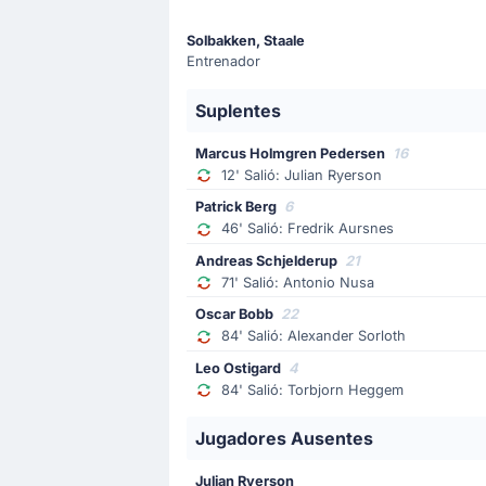
Solbakken, Staale
Objetivo !
53'
Entrenador
Ismaila Sarr
(Goleador)
Sadio Mané
(Asistencia)
Suplentes
¡Gol! Ismaila Sarr reduce la diferen
Marcus Holmgren Pedersen
16
12' Salió: Julian Ryerson
Patrick Berg
6
Objetivo !
48'
46' Salió: Fredrik Aursnes
Erling Haaland
(Goleador)
Andreas Schjelderup
21
Martin Ødegaard
(Asistencia)
71' Salió: Antonio Nusa
¡Gol! Noruega extiende su ventaja a
Oscar Bobb
22
84' Salió: Alexander Sorloth
Leo Ostigard
4
Cambio de jugador
84' Salió: Torbjorn Heggem
46'
Fredrik Aursnes
Patrick Berg
Jugadores Ausentes
Patrick Berg entra por Fredrik Aursn
Julian Ryerson