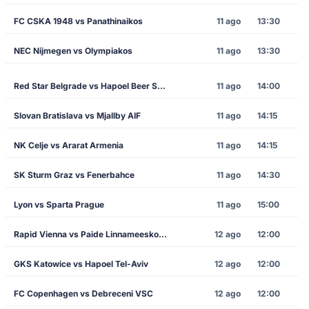
FC CSKA 1948 vs Panathinaikos
11 ago
13:30
NEC Nijmegen vs Olympiakos
11 ago
13:30
Red Star Belgrade vs Hapoel Beer Sheva
11 ago
14:00
Slovan Bratislava vs Mjallby AIF
11 ago
14:15
NK Celje vs Ararat Armenia
11 ago
14:15
SK Sturm Graz vs Fenerbahce
11 ago
14:30
Lyon vs Sparta Prague
11 ago
15:00
Rapid Vienna vs Paide Linnameeskond
12 ago
12:00
GKS Katowice vs Hapoel Tel-Aviv
12 ago
12:00
FC Copenhagen vs Debreceni VSC
12 ago
12:00