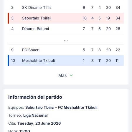
2
SK Dinamo Tiflis
9
7
4
20
34
3
Saburtalo Tbilisi
10
4
5
19
34
4
Dinamo Batumi
7
7
6
20
28
...
9
FC Spaeri
5
7
8
20
22
10
Meshakhte Tkibuli
1
8
11
20
11
Más
Información del partido
Equipos:
Saburtalo Tbilisi - FC Meshakhte Tkibuli
Torneo:
Liga Nacional
Cita:
Tuesday, 23 June 2026
Hora:
15:00