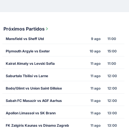
Próximos Partidos
Mansfield vs Sheff Utd
9 ago
11:00
Plymouth Argyle vs Exeter
10 ago
15:00
Kairat Almaty vs Levski Sofia
11 ago
11:00
Saburtalo Tbilisi vs Larne
11 ago
12:00
Bodo/Glimt vs Union Saint Gilloise
11 ago
12:00
Sabah FC Masazir vs AGF Aarhus
11 ago
12:00
Apollon Limassol vs SK Brann
11 ago
13:00
FK Zalgiris Kaunas vs Dinamo Zagreb
11 ago
13:00