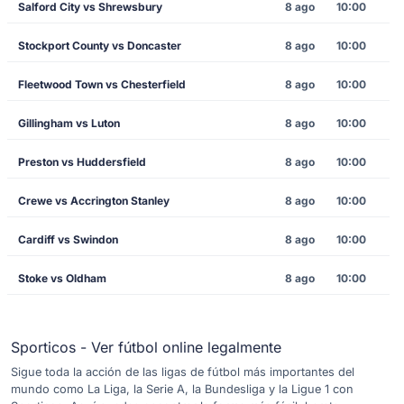
Salford City vs Shrewsbury
8 ago
10:00
Stockport County vs Doncaster
8 ago
10:00
Fleetwood Town vs Chesterfield
8 ago
10:00
Gillingham vs Luton
8 ago
10:00
Preston vs Huddersfield
8 ago
10:00
Crewe vs Accrington Stanley
8 ago
10:00
Cardiff vs Swindon
8 ago
10:00
Stoke vs Oldham
8 ago
10:00
Sporticos - Ver fútbol online legalmente
Sigue toda la acción de las ligas de fútbol más importantes del
mundo como La Liga, la Serie A, la Bundesliga y la Ligue 1 con