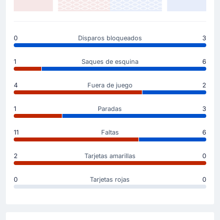
6'
Lameck Banda
(Goleador)
Lameck Banda pone el marcador 1 - 0 en el estadio
Estadio Via del Mare.
0
Disparos bloqueados
3
1
Saques de esquina
6
Comienza el partido
4
Fuera de juego
2
1
Paradas
3
11
Faltas
6
2
Tarjetas amarillas
0
0
Tarjetas rojas
0