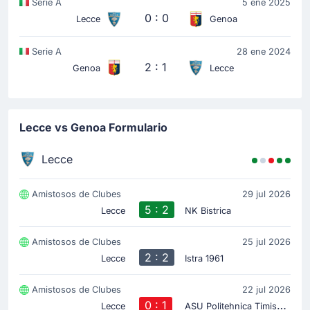
Serie A
5 ene 2025
0 : 0
Lecce
Genoa
Serie A
28 ene 2024
2 : 1
Genoa
Lecce
Lecce vs Genoa Formulario
Lecce
Amistosos de Clubes
29 jul 2026
5 : 2
Lecce
NK Bistrica
Amistosos de Clubes
25 jul 2026
2 : 2
Lecce
Istra 1961
Amistosos de Clubes
22 jul 2026
0 : 1
A
SU Politehnica Timisoara
Lecce