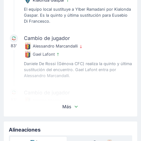
Kialonda Gaspar
El equipo local sustituye a Ylber Ramadani por Kialonda
Gaspar. Es la quinto y última sustitución para Eusebio
Di Francesco.
Cambio de jugador
83'
Alessandro Marcandalli
Gael Lafont
Daniele De Rossi (Génova CFC) realiza la quinto y última
sustitución del encuentro. Gael Lafont entra por
Alessandro Marcandalli.
Cambio de jugador
83'
Patrizio Masini
Más
Philip Carbone
El equipo equipo visitante ha sustituido a Patrizio Masini
por Philip Carbone en Lecce.
Alineaciones
Cambio de jugador