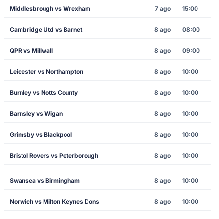
Middlesbrough vs Wrexham
7 ago
15:00
Cambridge Utd vs Barnet
8 ago
08:00
QPR vs Millwall
8 ago
09:00
Leicester vs Northampton
8 ago
10:00
Burnley vs Notts County
8 ago
10:00
Barnsley vs Wigan
8 ago
10:00
Grimsby vs Blackpool
8 ago
10:00
Bristol Rovers vs Peterborough
8 ago
10:00
Swansea vs Birmingham
8 ago
10:00
Norwich vs Milton Keynes Dons
8 ago
10:00