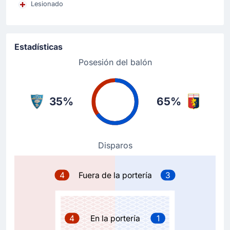
Lesionado
60'
Stefano Sabelli
Wedtoin Latif Ouedraogo
El equipo equipo visitante ha sustituido a Stefano
Estadísticas
Sabelli por Wedtoin Ouedraogo en Lecce.
Posesión del balón
Cambio de jugador
46'
Oumar Ngom
35%
65%
Omri Gandelman
Omri Gandelman entra por Oumar Ngom para el US
Lecce en el estadio Estadio Via del Mare.
Disparos
Tarjeta amarilla
45'
Ylber Ramadani
4
Fuera de la portería
3
Ylber Ramadani del US Lecce ha sido amonestado por
el colegiado y recibe una tarjeta amarilla.
4
En la portería
1
Objetivo !