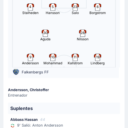
4
5
23
6
Stalheden
Hansson
Salo
Borgstrom
30
28
Aguda
Nilsson
9
10
11
19
Andersson
Mohammad
Kallstrom
Lindberg
Falkenbergs FF
Andersson, Christoffer
Entrenador
Suplentes
Abbass Hassan
44
9' Salió: Anton Andersson