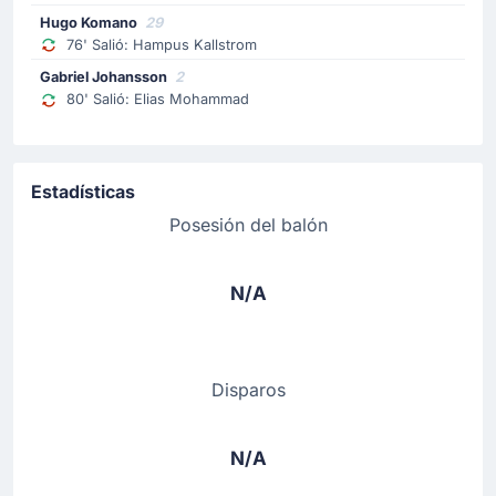
Hugo Komano
29
76' Salió: Hampus Kallstrom
Gabriel Johansson
2
80' Salió: Elias Mohammad
Estadísticas
Posesión del balón
N/A
Disparos
N/A