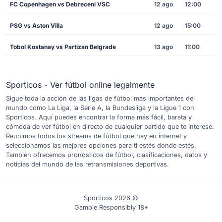
FC Copenhagen vs Debreceni VSC
12 ago
12:00
PSG vs Aston Villa
12 ago
15:00
Tobol Kostanay vs Partizan Belgrade
13 ago
11:00
Sporticos - Ver fútbol online legalmente
Sigue toda la acción de las ligas de fútbol más importantes del
mundo como La Liga, la Serie A, la Bundesliga y la Ligue 1 con
Sporticos. Aquí puedes encontrar la forma más fácil, barata y
cómoda de ver fútbol en directo de cualquier partido que te interese.
Reunimos todos los streams de fútbol que hay en internet y
seleccionamos las mejores opciones para ti estés donde estés.
También ofrecemos pronósticos de fútbol, clasificaciones, datos y
noticias del mundo de las retransmisiones deportivas.
Sporticos 2026 ©
Gamble Responsibly 18+