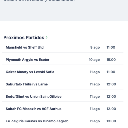
Próximos Partidos
Mansfield vs Sheff Utd
9 ago
11:00
Plymouth Argyle vs Exeter
10 ago
15:00
Kairat Almaty vs Levski Sofia
11 ago
11:00
Saburtalo Tbilisi vs Larne
11 ago
12:00
Bodo/Glimt vs Union Saint Gilloise
11 ago
12:00
Sabah FC Masazir vs AGF Aarhus
11 ago
12:00
FK Zalgiris Kaunas vs Dinamo Zagreb
11 ago
13:00