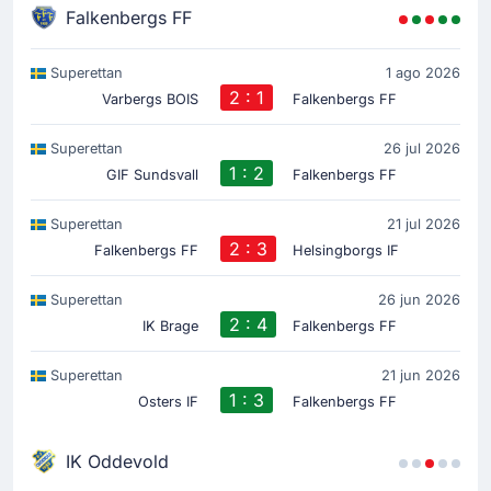
Falkenbergs FF
Superettan
1 ago 2026
2 : 1
Varbergs BOIS
Falkenbergs FF
Superettan
26 jul 2026
1 : 2
GIF Sundsvall
Falkenbergs FF
Superettan
21 jul 2026
2 : 3
Falkenbergs FF
Helsingborgs IF
Superettan
26 jun 2026
2 : 4
IK Brage
Falkenbergs FF
Superettan
21 jun 2026
1 : 3
Osters IF
Falkenbergs FF
IK Oddevold