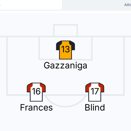
ca en el equipo local.
a
Athl
isto la tarjeta amarilla.
13
Gazzaniga
 Iñaki Williams para el Athletic Bilbao en el estadio Estadio Montilivi.
16
17
Frances
Blind
 gracias a Azzedine Ounahi.
ugada de gol.