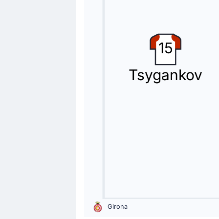
Cambio de jugador
74'
Oihan Sancet Tirapu
Nicolas Serrano
15
Cuarto/a de equipo visitante realiza 
Tsygankov
Tarjeta amarilla
73'
Oihan Sancet Tirapu
Oihan Sancet Tirapu ( Athletic Bilbao)
Cambio de jugador
70'
Fran Beltrán
Iván Martín
Iván Martín entra por Fran Beltrán en
Cambio de jugador
Girona
70'
Vladyslav Andriyovych Vanat