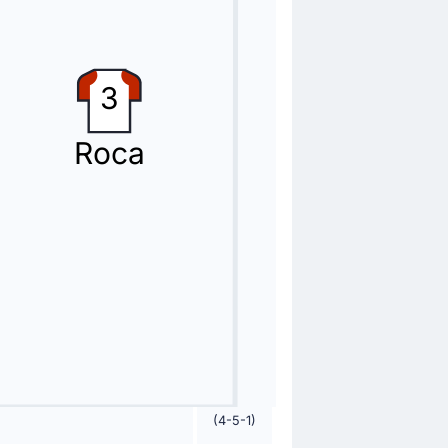
3
 y Nicolas Serranole sustituye.
Roca
 roja.
(4-5-1)