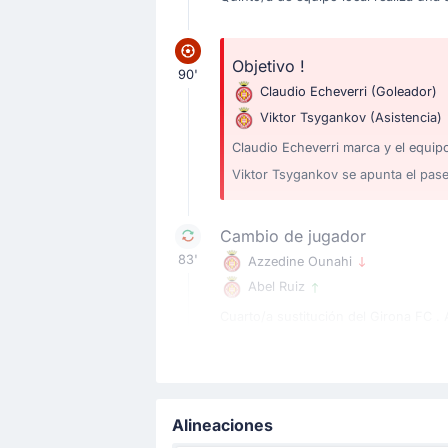
Objetivo !
90'
Claudio Echeverri
(Goleador)
Viktor Tsygankov
(Asistencia)
Claudio Echeverri marca y el equipo
Viktor Tsygankov se apunta el pase
Cambio de jugador
83'
Azzedine Ounahi
Abel Ruiz
Cuarto/a sustitución del Girona FC . 
Cambio de jugador
82'
Casals Joel Roca
Álex Moreno
Alineaciones