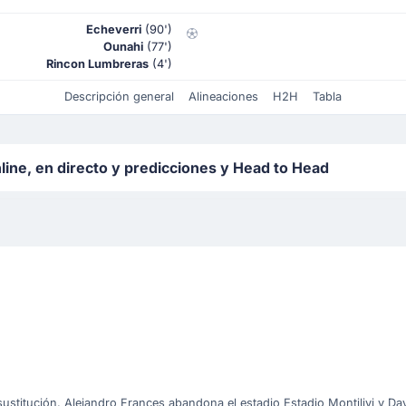
Echeverri
(90')
Ounahi
(77')
Rincon Lumbreras
(4')
Descripción general
Alineaciones
H2H
Tabla
nline, en directo y predicciones y Head to Head
sustitución. Alejandro Frances abandona el estadio Estadio Montilivi y Da