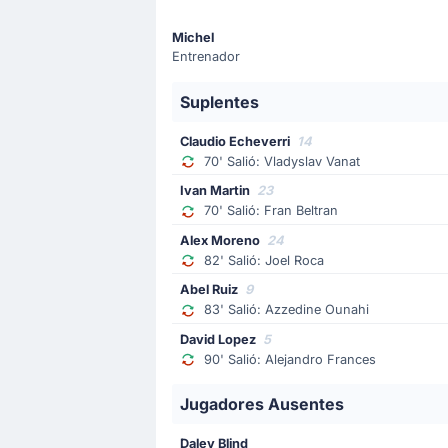
Claudio Echeverri
Michel
Claudio Echeverri entra por Vladyslav
Entrenador
Cambio de jugador
Suplentes
69'
Mikel Jauregizar Alboniga
Claudio Echeverri
14
Mikel Vesga Arruti
70' Salió: Vladyslav Vanat
Athletic Bilbao cambia a Mikel Jaure
Ivan Martin
23
70' Salió: Fran Beltran
Cambio de jugador
Alex Moreno
24
46'
Andoni Gorosabel
82' Salió: Joel Roca
Jesus Areso
Abel Ruiz
9
83' Salió: Azzedine Ounahi
El equipo equipo visitante ha sustit
David Lopez
5
90' Salió: Alejandro Frances
Cambio de jugador
46'
Robert Navarro
Jugadores Ausentes
Gorka Guruzeta
Daley Blind