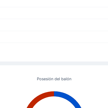
l estadio Estadio Montilivi. El jugador Gorka Guruzeta entra por Robert 
ador)
 el equipo local ahora gana por 1-0.
n este gol.
Posesión del balón