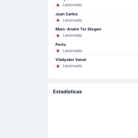
Ernesto Valverde hace un cambio en e
Lesionado
Juan Carlos
Lesionado
Objetivo !
4'
Marc-Andre Ter Stegen
Hugo Rincon Lumbreras
(Gole
Lesionado
Viktor Tsygankov
(Asistencia)
Portu
Marcó gol Hugo Rincon Lumbreras y
Lesionado
Viktor Tsygankov dio la asistencia e
Vladyslav Vanat
Lesionado
Comienza el partido
Estadísticas