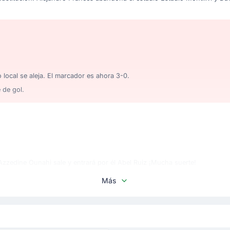
 local se aleja. El marcador es ahora 3-0.
 de gol.
Azzedine Ounahi sale y entrará por él Abel Ruiz ¡Mucha suerte!
Más