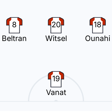
8
20
18
una sustitución. Oihan Sancet Tirapu abandona el estadio Estadio Montilivi
Beltran
Witsel
Ounahi
 ha recibido una tarjeta amarilla y tendrá que tener cuidado para no ver la
19
Vanat
 Girona FC.