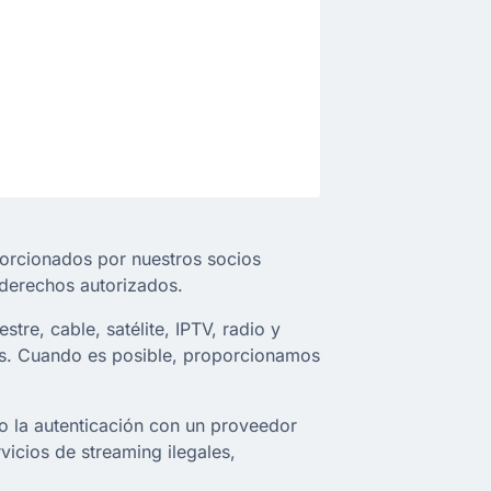
porcionados por nuestros socios
e derechos autorizados.
tre, cable, satélite, IPTV, radio y
res. Cuando es posible, proporcionamos
o la autenticación con un proveedor
rvicios de streaming ilegales,