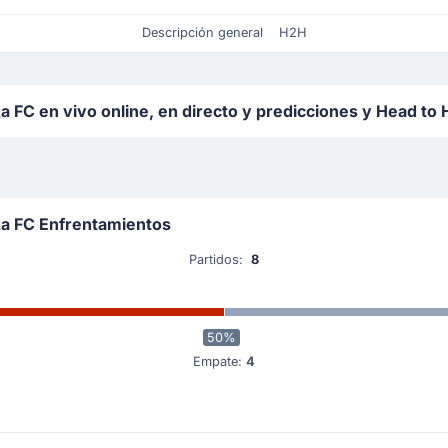
Descripción general
H2H
a FC en vivo online, en directo y predicciones y Head to
za FC Enfrentamientos
Partidos:
8
50%
Empate:
4