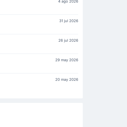
4 ago 2026
31 jul 2026
26 jul 2026
29 may 2026
20 may 2026