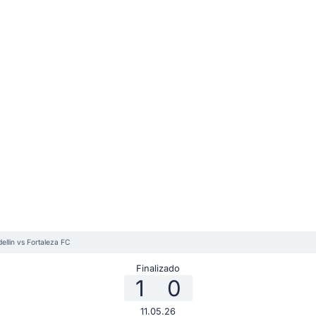
ellin vs Fortaleza FC
Finalizado
1
0
11.05.26