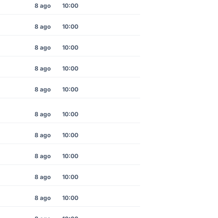
8 ago
10:00
8 ago
10:00
8 ago
10:00
8 ago
10:00
8 ago
10:00
8 ago
10:00
8 ago
10:00
8 ago
10:00
8 ago
10:00
8 ago
10:00