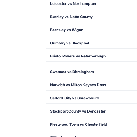
Leicester vs Northampton
Burnley vs Notts County
Barnsley vs Wigan
Grimsby vs Blackpool
Bristol Rovers vs Peterborough
Swansea vs Birmingham
Norwich vs Milton Keynes Dons
Salford City vs Shrewsbury
Stockport County vs Doncaster
Fleetwood Town vs Chesterfield