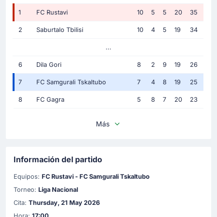
1
FC Rustavi
10
5
5
20
35
2
Saburtalo Tbilisi
10
4
5
19
34
...
6
Dila Gori
8
2
9
19
26
7
FC Samgurali Tskaltubo
7
4
8
19
25
8
FC Gagra
5
8
7
20
23
Más
Información del partido
Equipos:
FC Rustavi - FC Samgurali Tskaltubo
Torneo:
Liga Nacional
Cita:
Thursday, 21 May 2026
Hora:
17:00