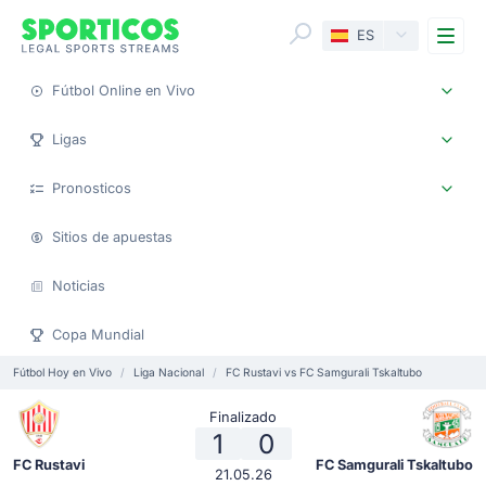
Me
ES
Fútbol Online en Vivo
Ligas
Pronosticos
Sitios de apuestas
Noticias
Copa Mundial
Fútbol Hoy en Vivo
Liga Nacional
FC Rustavi vs FC Samgurali Tskaltubo
Finalizado
1
0
FC Rustavi
FC Samgurali Tskaltubo
21.05.26