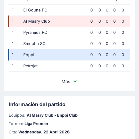
1
El Gouna FC
0
0
0
0
0
1
Al Masry Club
0
0
0
0
0
1
Pyramids FC
0
0
0
0
0
1
Smouha SC
0
0
0
0
0
1
Enppi
0
0
0
0
0
1
Petrojet
0
0
0
0
0
Más
Información del partido
Equipos:
Al Masry Club - Enppi Club
Torneo:
Liga Premier
Cita:
Wednesday, 22 April 2026