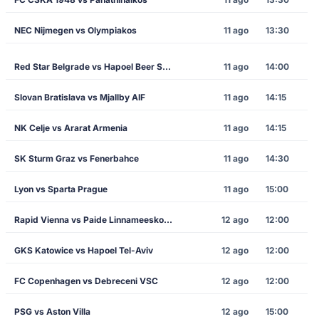
NEC Nijmegen vs Olympiakos
11 ago
13:30
Red Star Belgrade vs Hapoel Beer Sheva
11 ago
14:00
Slovan Bratislava vs Mjallby AIF
11 ago
14:15
NK Celje vs Ararat Armenia
11 ago
14:15
SK Sturm Graz vs Fenerbahce
11 ago
14:30
Lyon vs Sparta Prague
11 ago
15:00
Rapid Vienna vs Paide Linnameeskond
12 ago
12:00
GKS Katowice vs Hapoel Tel-Aviv
12 ago
12:00
FC Copenhagen vs Debreceni VSC
12 ago
12:00
PSG vs Aston Villa
12 ago
15:00