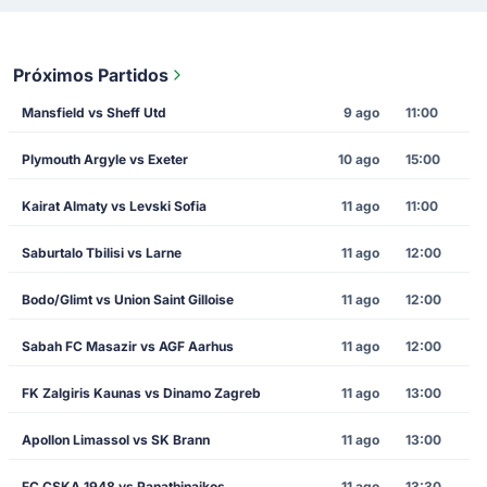
Próximos Partidos
Mansfield vs Sheff Utd
9 ago
11:00
Plymouth Argyle vs Exeter
10 ago
15:00
Kairat Almaty vs Levski Sofia
11 ago
11:00
Saburtalo Tbilisi vs Larne
11 ago
12:00
Bodo/Glimt vs Union Saint Gilloise
11 ago
12:00
Sabah FC Masazir vs AGF Aarhus
11 ago
12:00
FK Zalgiris Kaunas vs Dinamo Zagreb
11 ago
13:00
Apollon Limassol vs SK Brann
11 ago
13:00
FC CSKA 1948 vs Panathinaikos
11 ago
13:30