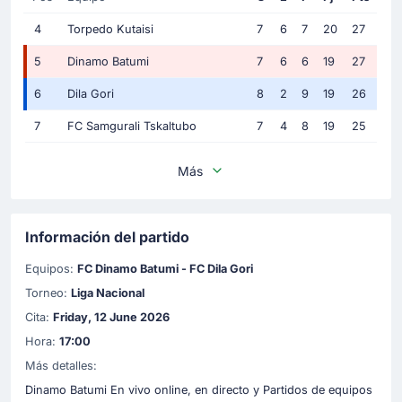
4
Torpedo Kutaisi
7
6
7
20
27
5
Dinamo Batumi
7
6
6
19
27
6
Dila Gori
8
2
9
19
26
7
FC Samgurali Tskaltubo
7
4
8
19
25
Más
Información del partido
Equipos:
FC Dinamo Batumi - FC Dila Gori
Torneo:
Liga Nacional
Cita:
Friday, 12 June 2026
Hora:
17:00
Más detalles:
Dinamo Batumi En vivo online, en directo y Partidos de equipos