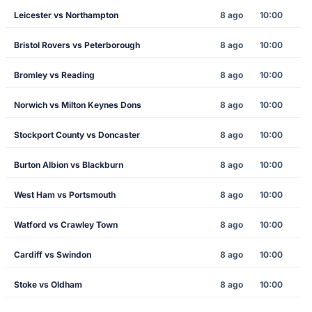
Leicester vs Northampton
8 ago
10:00
Bristol Rovers vs Peterborough
8 ago
10:00
Bromley vs Reading
8 ago
10:00
Norwich vs Milton Keynes Dons
8 ago
10:00
Stockport County vs Doncaster
8 ago
10:00
Burton Albion vs Blackburn
8 ago
10:00
West Ham vs Portsmouth
8 ago
10:00
Watford vs Crawley Town
8 ago
10:00
Cardiff vs Swindon
8 ago
10:00
Stoke vs Oldham
8 ago
10:00