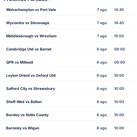
Wolverhampton vs Port Vale
7 ago
14:45
Wycombe vs Stevenage
7 ago
14:45
Middlesbrough vs Wrexham
7 ago
15:00
Cambridge Utd vs Barnet
8 ago
08:00
QPR vs Millwall
8 ago
09:00
Leyton Orient vs Oxford Utd
8 ago
10:00
Salford City vs Shrewsbury
8 ago
10:00
Sheff Wed vs Bolton
8 ago
10:00
Burnley vs Notts County
8 ago
10:00
Barnsley vs Wigan
8 ago
10:00