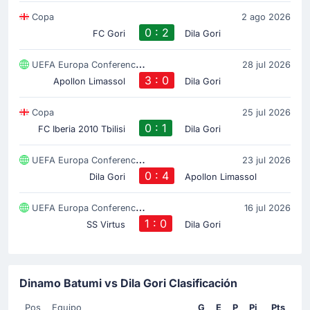
Copa
2 ago 2026
0 : 2
FC Gori
Dila Gori
UEFA Europa Conference League
28 jul 2026
3 : 0
Apollon Limassol
Dila Gori
Copa
25 jul 2026
0 : 1
FC Iberia 2010 Tbilisi
Dila Gori
UEFA Europa Conference League
23 jul 2026
0 : 4
Dila Gori
Apollon Limassol
UEFA Europa Conference League
16 jul 2026
1 : 0
SS Virtus
Dila Gori
Dinamo Batumi vs Dila Gori Clasificación
Pos
Equipo
G
E
P
Pj
Pts