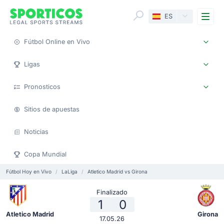
Me
ES
Fútbol Online en Vivo
Ligas
Pronosticos
Sitios de apuestas
Noticias
Copa Mundial
Fútbol Hoy en Vivo
LaLiga
Atletico Madrid vs Girona
Finalizado
1
0
Atletico Madrid
Girona
17.05.26