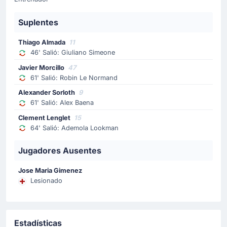
Michel hace un cambio en el estadio Metropolitano
Riyadh Air. El jugador Fran Beltrán entra por Axel Witsel.
Suplentes
Cambio de jugador
Thiago Almada
11
46' Salió: Giuliano Simeone
56'
Bryan Salvatierra
Christian Stuani
Javier Morcillo
47
61' Salió: Robin Le Normand
Equipo visitante sustituye a Bryan Gil por Christian
Stuani.
Alexander Sorloth
9
61' Salió: Alex Baena
Cambio de jugador
Clement Lenglet
15
64' Salió: Ademola Lookman
46'
Giuliano Simeone
Thiago Almada
Jugadores Ausentes
Thiago Almada entra por Giuliano Simeone en el equipo
local.
Jose Maria Gimenez
Lesionado
Tarjeta amarilla
23'
Robin Le Normand
Estadísticas
Robin Le Normand del Atlético Madrid ha sido