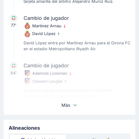
tarjeta amarilla del árbitro Alejandro Muniz Ruiz.
Cambio de jugador
77'
Martinez Arnau
David López
David López entra por Martinez Arnau para el Girona FC
en el estadio Metropolitano Riyadh Air.
Cambio de jugador
64'
Ademola Lookman
Clement Lenglet
El equipo equipo local ha sustituido a Ademola
Lookman por Clement Lenglet en Madrid.
Más
Cambio de jugador
64'
Casals Joel Roca
Alineaciones
Claudio Echeverri
El equipo equipo visitante ha sustituido a Joel Roca por