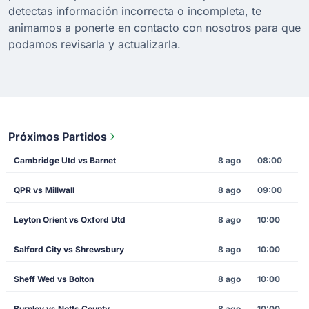
detectas información incorrecta o incompleta, te
animamos a ponerte en contacto con nosotros para que
podamos revisarla y actualizarla.
Próximos Partidos
Cambridge Utd vs Barnet
8 ago
08:00
QPR vs Millwall
8 ago
09:00
Leyton Orient vs Oxford Utd
8 ago
10:00
Salford City vs Shrewsbury
8 ago
10:00
Sheff Wed vs Bolton
8 ago
10:00
Burnley vs Notts County
8 ago
10:00