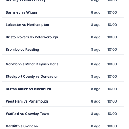
Barnsley vs Wigan
8 ago
10:00
Leicester vs Northampton
8 ago
10:00
Bristol Rovers vs Peterborough
8 ago
10:00
Bromley vs Reading
8 ago
10:00
Norwich vs Milton Keynes Dons
8 ago
10:00
Stockport County vs Doncaster
8 ago
10:00
Burton Albion vs Blackburn
8 ago
10:00
West Ham vs Portsmouth
8 ago
10:00
Watford vs Crawley Town
8 ago
10:00
Cardiff vs Swindon
8 ago
10:00