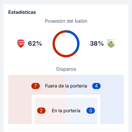
Piero Hincapie
Equipo local sustituye a Riccardo Calafiori por Piero
Estadísticas
Hincapie.
Posesión del balón
Cambio de jugador
71'
Chimuanya Ugochukwu
62%
38%
Josh Laurent
Josh Laurent entra por Chimuanya Ugochukwu en el
equipo visitante.
Disparos
Cambio de jugador
70'
Hannibal Mejbri
7
Fuera de la portería
4
Zeki Amdouni
El equipo equipo visitante ha sustituido a Hannibal
Mejbri por Zeki Amdouni en London.
2
En la portería
0
Tarjeta amarilla
67'
Kai Havertz