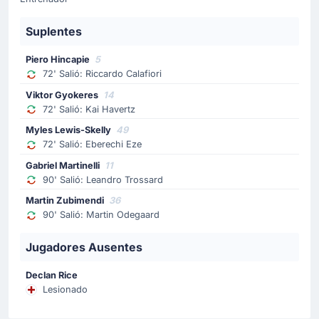
James Ward-Prowse
James Ward-Prowse entra por Florentino Luis en el
Suplentes
equipo visitante.
Piero Hincapie
5
72' Salió: Riccardo Calafiori
Cambio de jugador
Viktor Gyokeres
14
72'
Eberechi Eze
72' Salió: Kai Havertz
Myles Lewis-Skelly
Myles Lewis-Skelly
49
Myles Lewis-Skelly entra por Eberechi Eze en Arsenal
72' Salió: Eberechi Eze
FC.
Gabriel Martinelli
11
90' Salió: Leandro Trossard
Cambio de jugador
Martin Zubimendi
36
72'
Kai Havertz
90' Salió: Martin Odegaard
Viktor Gyokeres
Jugadores Ausentes
Viktor Gyokeres entra por Kai Havertz en Arsenal FC.
Declan Rice
Cambio de jugador
Lesionado
72'
Riccardo Calafiori