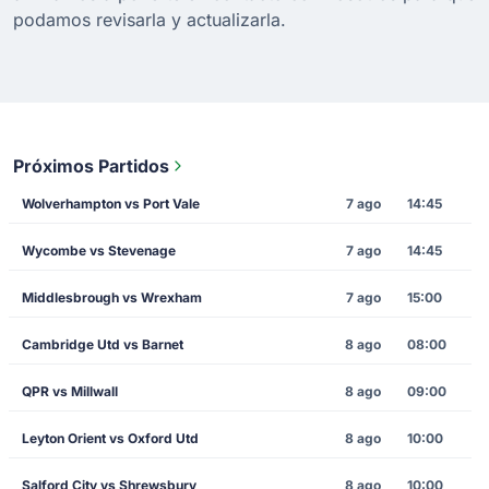
podamos revisarla y actualizarla.
Próximos Partidos
Wolverhampton vs Port Vale
7 ago
14:45
Wycombe vs Stevenage
7 ago
14:45
Middlesbrough vs Wrexham
7 ago
15:00
Cambridge Utd vs Barnet
8 ago
08:00
QPR vs Millwall
8 ago
09:00
Leyton Orient vs Oxford Utd
8 ago
10:00
Salford City vs Shrewsbury
8 ago
10:00