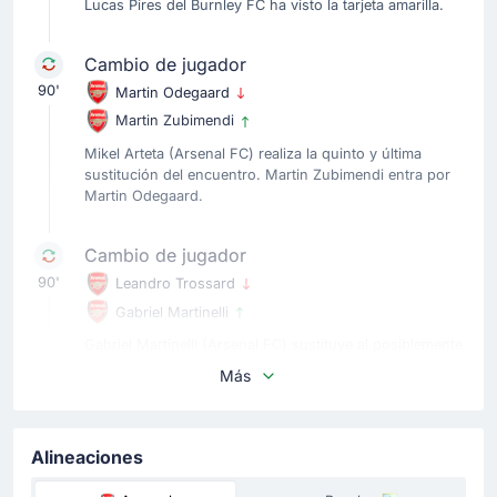
Lucas Pires del Burnley FC ha visto la tarjeta amarilla.
Cambio de jugador
90'
Martin Odegaard
Martin Zubimendi
Mikel Arteta (Arsenal FC) realiza la quinto y última
sustitución del encuentro. Martin Zubimendi entra por
Martin Odegaard.
Cambio de jugador
90'
Leandro Trossard
Gabriel Martinelli
Gabriel Martinelli (Arsenal FC) sustituye al posiblemente
lesionado Leandro Trossard en el estadio Estadio
Más
Emirates.
Tarjeta amarilla
Alineaciones
90'
Zian Flemming