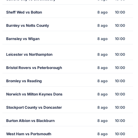
Sheff Wed vs Bolton
8 ago
10:00
Burnley vs Notts County
8 ago
10:00
Barnsley vs Wigan
8 ago
10:00
Leicester vs Northampton
8 ago
10:00
Bristol Rovers vs Peterborough
8 ago
10:00
Bromley vs Reading
8 ago
10:00
Norwich vs Milton Keynes Dons
8 ago
10:00
Stockport County vs Doncaster
8 ago
10:00
Burton Albion vs Blackburn
8 ago
10:00
West Ham vs Portsmouth
8 ago
10:00