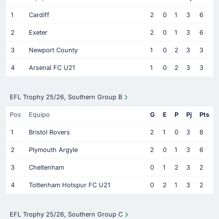
1
Cardiff
2
0
1
3
6
2
Exeter
2
0
1
3
6
3
Newport County
1
0
2
3
3
4
Arsenal FC U21
1
0
2
3
3
EFL Trophy 25/26, Southern Group B
Pos
Equipo
G
E
P
Pj
Pts
1
Bristol Rovers
2
1
0
3
8
2
Plymouth Argyle
2
0
1
3
6
3
Cheltenham
0
1
2
3
2
4
Tottenham Hotspur FC U21
0
2
1
3
2
EFL Trophy 25/26, Southern Group C