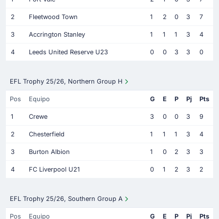
2
Fleetwood Town
1
2
0
3
7
3
Accrington Stanley
1
1
1
3
4
4
Leeds United Reserve U23
0
0
3
3
0
EFL Trophy 25/26, Northern Group H
Pos
Equipo
G
E
P
Pj
Pts
1
Crewe
3
0
0
3
9
2
Chesterfield
1
1
1
3
4
3
Burton Albion
1
0
2
3
3
4
FC Liverpool U21
0
1
2
3
2
EFL Trophy 25/26, Southern Group A
Pos
Equipo
G
E
P
Pj
Pts