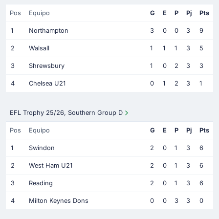
Pos
Equipo
G
E
P
Pj
Pts
1
Northampton
3
0
0
3
9
2
Walsall
1
1
1
3
5
3
Shrewsbury
1
0
2
3
3
4
Chelsea U21
0
1
2
3
1
EFL Trophy 25/26, Southern Group D
Pos
Equipo
G
E
P
Pj
Pts
1
Swindon
2
0
1
3
6
2
West Ham U21
2
0
1
3
6
3
Reading
2
0
1
3
6
4
Milton Keynes Dons
0
0
3
3
0