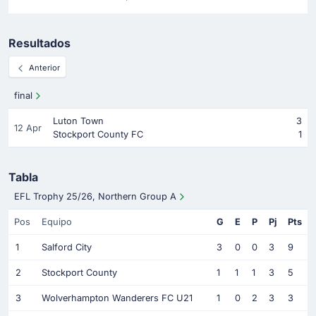
Resultados
Anterior
final
Luton Town
3
12 Apr
Stockport County FC
1
Tabla
EFL Trophy 25/26, Northern Group A
Pos
Equipo
G
E
P
Pj
Pts
1
Salford City
3
0
0
3
9
2
Stockport County
1
1
1
3
5
3
Wolverhampton Wanderers FC U21
1
0
2
3
3