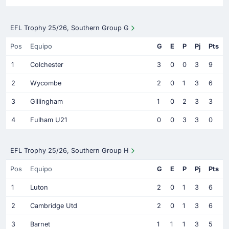
EFL Trophy 25/26, Southern Group G
Pos
Equipo
G
E
P
Pj
Pts
1
Colchester
3
0
0
3
9
2
Wycombe
2
0
1
3
6
3
Gillingham
1
0
2
3
3
4
Fulham U21
0
0
3
3
0
EFL Trophy 25/26, Southern Group H
Pos
Equipo
G
E
P
Pj
Pts
1
Luton
2
0
1
3
6
2
Cambridge Utd
2
0
1
3
6
3
Barnet
1
1
1
3
5