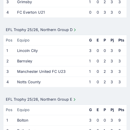
3
Grimsby
1
0
2
3
3
4
FC Everton U21
0
0
3
3
0
EFL Trophy 25/26, Northern Group D
Pos
Equipo
G
E
P
Pj
Pts
1
Lincoln City
3
0
0
3
9
2
Barnsley
1
0
2
3
3
3
Manchester United FC U23
1
0
2
3
3
4
Notts County
1
0
2
3
3
EFL Trophy 25/26, Northern Group E
Pos
Equipo
G
E
P
Pj
Pts
1
Bolton
3
0
0
3
9