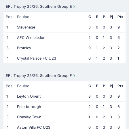
EFL Trophy 25/26, Southern Group E
Pos
Equipo
G
E
P
Pj
Pts
1
Stevenage
3
0
0
3
9
2
AFC Wimbledon
2
0
1
3
6
3
Bromley
0
1
2
3
2
4
Crystal Palace FC U23
0
1
2
3
1
EFL Trophy 25/26, Southern Group F
Pos
Equipo
G
E
P
Pj
Pts
1
Leyton Orient
3
0
0
3
9
2
Peterborough
2
0
1
3
6
3
Crawley Town
1
0
2
3
3
4
Aston Villa FC U23
0
0
3
3
0