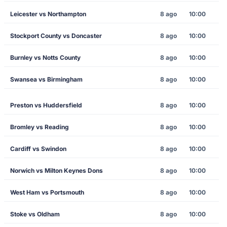
Leicester vs Northampton
8 ago
10:00
Stockport County vs Doncaster
8 ago
10:00
Burnley vs Notts County
8 ago
10:00
Swansea vs Birmingham
8 ago
10:00
Preston vs Huddersfield
8 ago
10:00
Bromley vs Reading
8 ago
10:00
Cardiff vs Swindon
8 ago
10:00
Norwich vs Milton Keynes Dons
8 ago
10:00
West Ham vs Portsmouth
8 ago
10:00
Stoke vs Oldham
8 ago
10:00