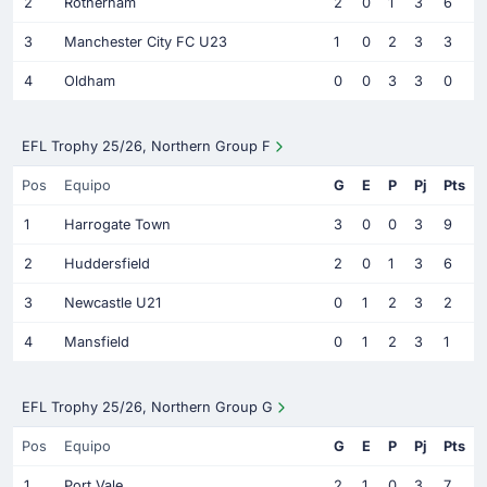
2
Rotherham
2
0
1
3
6
3
Manchester City FC U23
1
0
2
3
3
4
Oldham
0
0
3
3
0
EFL Trophy 25/26, Northern Group F
Pos
Equipo
G
E
P
Pj
Pts
1
Harrogate Town
3
0
0
3
9
2
Huddersfield
2
0
1
3
6
3
Newcastle U21
0
1
2
3
2
4
Mansfield
0
1
2
3
1
EFL Trophy 25/26, Northern Group G
Pos
Equipo
G
E
P
Pj
Pts
1
Port Vale
2
1
0
3
7