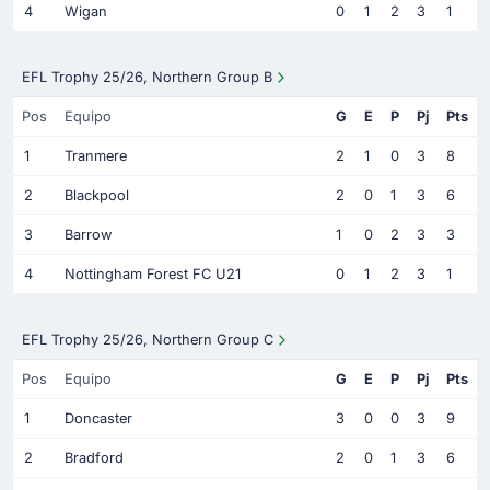
4
Wigan
0
1
2
3
1
EFL Trophy 25/26, Northern Group B
Pos
Equipo
G
E
P
Pj
Pts
1
Tranmere
2
1
0
3
8
2
Blackpool
2
0
1
3
6
3
Barrow
1
0
2
3
3
4
Nottingham Forest FC U21
0
1
2
3
1
EFL Trophy 25/26, Northern Group C
Pos
Equipo
G
E
P
Pj
Pts
1
Doncaster
3
0
0
3
9
2
Bradford
2
0
1
3
6