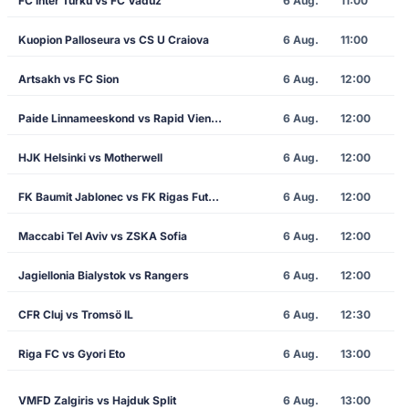
FC Inter Turku vs FC Vaduz
6 Aug.
11:00
Kuopion Palloseura vs CS U Craiova
6 Aug.
11:00
Artsakh vs FC Sion
6 Aug.
12:00
Paide Linnameeskond vs Rapid Vienna
6 Aug.
12:00
HJK Helsinki vs Motherwell
6 Aug.
12:00
FK Baumit Jablonec vs FK Rigas Futbola Skola
6 Aug.
12:00
Maccabi Tel Aviv vs ZSKA Sofia
6 Aug.
12:00
Jagiellonia Bialystok vs Rangers
6 Aug.
12:00
CFR Cluj vs Tromsö IL
6 Aug.
12:30
Riga FC vs Gyori Eto
6 Aug.
13:00
VMFD Zalgiris vs Hajduk Split
6 Aug.
13:00