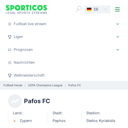
Me
DE
Fußball live stream
Ligen
Prognosen
Nachrichten
Weltmeisterschaft
Fußball Heute
UEFA Champions League
Pafos FC
Pafos FC
Land:
Stadt:
Stadion:
Zypern
Paphos
Stelios Kyriakidis