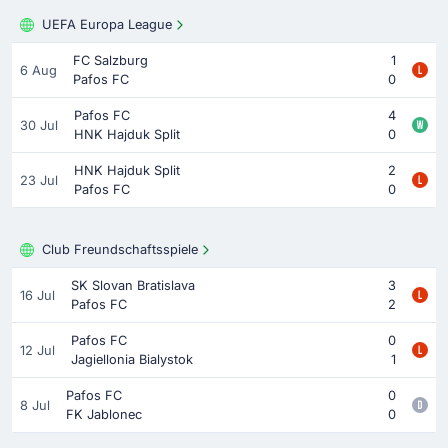
UEFA Europa League
FC Salzburg
1
6 Aug
Pafos FC
0
Pafos FC
4
30 Jul
HNK Hajduk Split
0
HNK Hajduk Split
2
23 Jul
Pafos FC
0
Club Freundschaftsspiele
SK Slovan Bratislava
3
16 Jul
Pafos FC
2
Pafos FC
0
12 Jul
Jagiellonia Bialystok
1
Pafos FC
0
8 Jul
FK Jablonec
0